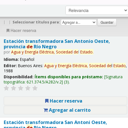
|
|
Seleccionar títulos para:
Hacer reserva
Estación transformadora San Antonio Oeste,
provincia
de
Río Negro
por
Agua
y
Energía
Eléctrica,
Sociedad
de
l
Estado
.
Idioma:
Español
Editor:
Buenos Aires:
Agua
y
Energía
Eléctrica,
Sociedad
de
l
Estado
,
1988
Disponibilidad:
Ítems disponibles para préstamo:
Signatura
topográfica:
621.374.5/A282/v.2
(3).
Hacer reserva
Agregar al carrito
Estación transformadora San Antoni Oeste,
provincia
de
Río Negro