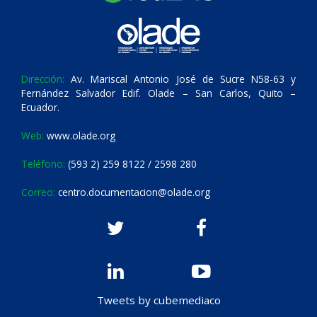
Dirección:
Av. Mariscal Antonio José de Sucre N58-63 y
Fernández Salvador Edif. Olade – San Carlos, Quito –
Ecuador.
Web:
www.olade.org
Teléfono:
(593 2) 259 8122 / 2598 280
Correo:
centro.documentacion@olade.org
Tweets by cubemediaco