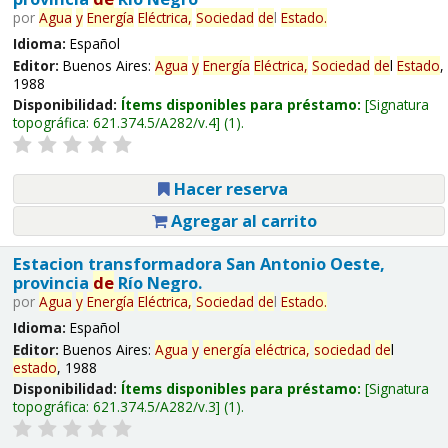
por
Agua
y
Energía
Eléctrica,
Sociedad
de
l
Estado
.
Idioma:
Español
Editor:
Buenos Aires:
Agua
y
Energía
Eléctrica,
Sociedad
de
l
Estado
,
1988
Disponibilidad:
Ítems disponibles para préstamo:
Signatura
topográfica:
621.374.5/A282/v.4
(1).
Hacer reserva
Agregar al carrito
Estacion transformadora San Antonio Oeste,
provincia
de
Río Negro.
por
Agua
y
Energía
Eléctrica,
Sociedad
de
l
Estado
.
Idioma:
Español
Editor:
Buenos Aires:
Agua
y
energía
eléctrica,
sociedad
de
l
estado
, 1988
Disponibilidad:
Ítems disponibles para préstamo:
Signatura
topográfica:
621.374.5/A282/v.3
(1).