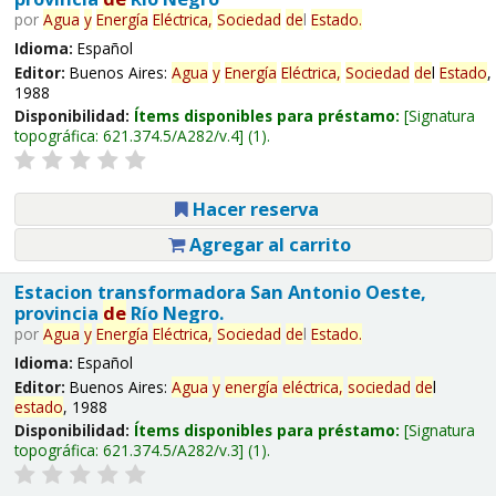
por
Agua
y
Energía
Eléctrica,
Sociedad
de
l
Estado
.
Idioma:
Español
Editor:
Buenos Aires:
Agua
y
Energía
Eléctrica,
Sociedad
de
l
Estado
,
1988
Disponibilidad:
Ítems disponibles para préstamo:
Signatura
topográfica:
621.374.5/A282/v.4
(1).
Hacer reserva
Agregar al carrito
Estacion transformadora San Antonio Oeste,
provincia
de
Río Negro.
por
Agua
y
Energía
Eléctrica,
Sociedad
de
l
Estado
.
Idioma:
Español
Editor:
Buenos Aires:
Agua
y
energía
eléctrica,
sociedad
de
l
estado
, 1988
Disponibilidad:
Ítems disponibles para préstamo:
Signatura
topográfica:
621.374.5/A282/v.3
(1).