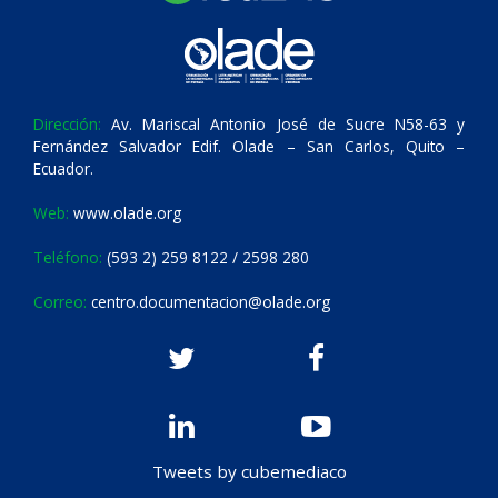
Dirección:
Av. Mariscal Antonio José de Sucre N58-63 y
Fernández Salvador Edif. Olade – San Carlos, Quito –
Ecuador.
Web:
www.olade.org
Teléfono:
(593 2) 259 8122 / 2598 280
Correo:
centro.documentacion@olade.org
Tweets by cubemediaco