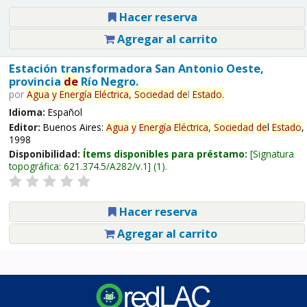
Hacer reserva
Agregar al carrito
Estación transformadora San Antonio Oeste,
provincia
de
Río Negro.
por
Agua
y
Energía
Eléctrica,
Sociedad
de
l
Estado
.
Idioma:
Español
Editor:
Buenos Aires:
Agua
y
Energía
Eléctrica,
Sociedad
de
l
Estado
,
1998
Disponibilidad:
Ítems disponibles para préstamo:
Signatura
topográfica:
621.374.5/A282/v.1
(1).
Hacer reserva
Agregar al carrito