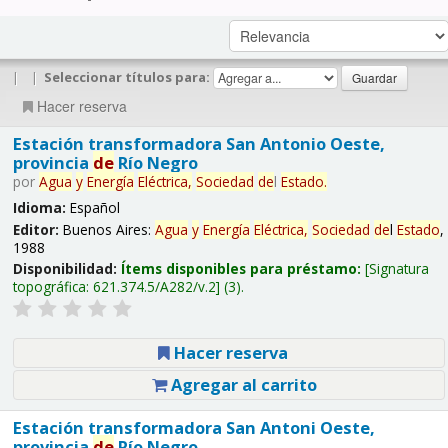
|
|
Seleccionar títulos para:
Hacer reserva
Estación transformadora San Antonio Oeste,
provincia
de
Río Negro
por
Agua
y
Energía
Eléctrica,
Sociedad
de
l
Estado
.
Idioma:
Español
Editor:
Buenos Aires:
Agua
y
Energía
Eléctrica,
Sociedad
de
l
Estado
,
1988
Disponibilidad:
Ítems disponibles para préstamo:
Signatura
topográfica:
621.374.5/A282/v.2
(3).
Hacer reserva
Agregar al carrito
Estación transformadora San Antoni Oeste,
provincia
de
Río Negro