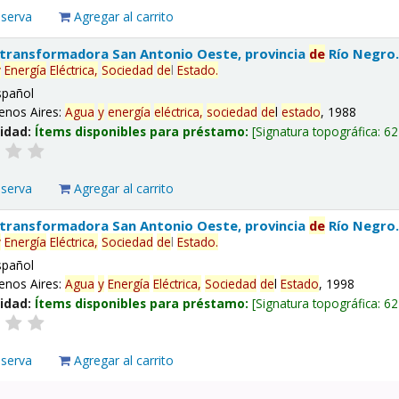
eserva
Agregar al carrito
 transformadora San Antonio Oeste, provincia
de
Río Negro
y
Energía
Eléctrica,
Sociedad
de
l
Estado
.
spañol
enos Aires:
Agua
y
energía
eléctrica,
sociedad
de
l
estado
, 1988
lidad:
Ítems disponibles para préstamo:
Signatura topográfica:
62
eserva
Agregar al carrito
 transformadora San Antonio Oeste, provincia
de
Río Negro
y
Energía
Eléctrica,
Sociedad
de
l
Estado
.
spañol
enos Aires:
Agua
y
Energía
Eléctrica,
Sociedad
de
l
Estado
, 1998
lidad:
Ítems disponibles para préstamo:
Signatura topográfica:
62
eserva
Agregar al carrito