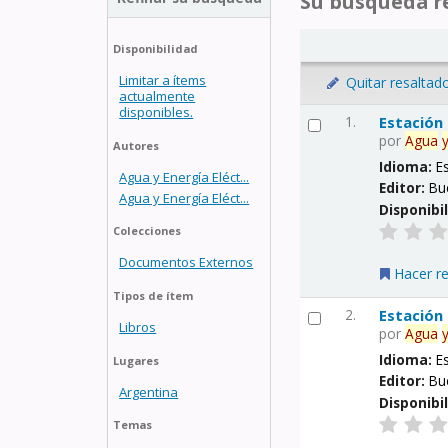
Su búsqueda re
Disponibilidad
Limitar a ítems
Quitar resaltad
actualmente
disponibles.
1.
Estación
por
Agua
Autores
Idioma:
E
Agua y Energía Eléct...
Editor:
Bu
Agua y Energía Eléct...
Disponibi
Colecciones
Documentos Externos
Hacer r
Tipos de ítem
2.
Estación
Libros
por
Agua
Idioma:
E
Lugares
Editor:
Bu
Argentina
Disponibi
Temas