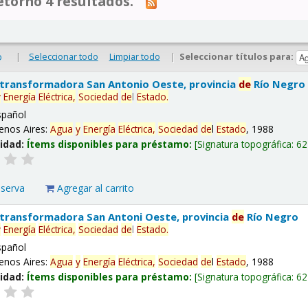
tornó 4 resultados.
|
Seleccionar todo
Limpiar todo
|
Seleccionar títulos para:
o
 transformadora San Antonio Oeste, provincia
de
Río Negro
y
Energía
Eléctrica,
Sociedad
de
l
Estado
.
spañol
enos Aires:
Agua
y
Energía
Eléctrica,
Sociedad
de
l
Estado
, 1988
lidad:
Ítems disponibles para préstamo:
Signatura topográfica:
62
eserva
Agregar al carrito
 transformadora San Antoni Oeste, provincia
de
Río Negro
y
Energía
Eléctrica,
Sociedad
de
l
Estado
.
spañol
enos Aires:
Agua
y
Energía
Eléctrica,
Sociedad
de
l
Estado
, 1988
lidad:
Ítems disponibles para préstamo:
Signatura topográfica:
62