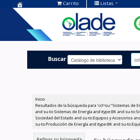
Carrito
Listas
Centro de
Documentación
OLADE -
Buscar
Inicio
›
Resultados de la búsqueda para 'ccl=su:"Sistemas de E
and su-to:Sistemas de Energía and itype:BK and su-to:Si
Sociedad del Estado and su-to:Equipos y Accesorios and
su-to:Producción de Energía and itype:BK and su-to:Equi
Refinar su búsqueda