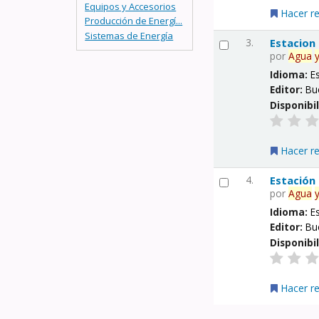
Equipos y Accesorios
Hacer r
Producción de Energí...
Sistemas de Energía
3.
Estacion
por
Agua
Idioma:
E
Editor:
Bu
Disponibi
Hacer r
4.
Estación
por
Agua
Idioma:
E
Editor:
Bu
Disponibi
Hacer r