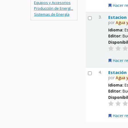
Equipos y Accesorios
Hacer r
Producción de Energí...
Sistemas de Energía
3.
Estacion
por
Agua
Idioma:
E
Editor:
Bu
Disponibi
Hacer r
4.
Estación
por
Agua
Idioma:
E
Editor:
Bu
Disponibi
Hacer r