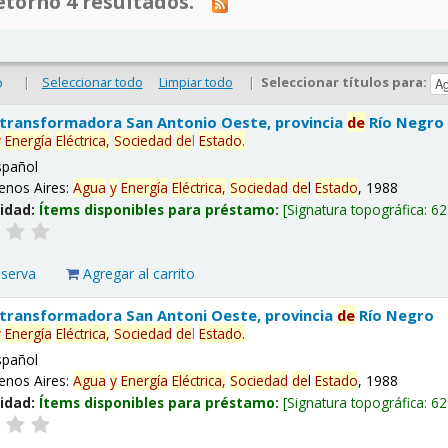
tornó 4 resultados.
|
Seleccionar todo
Limpiar todo
|
Seleccionar títulos para:
o
 transformadora San Antonio Oeste, provincia
de
Río Negro
y
Energía
Eléctrica,
Sociedad
de
l
Estado
.
spañol
enos Aires:
Agua
y
Energía
Eléctrica,
Sociedad
de
l
Estado
, 1988
lidad:
Ítems disponibles para préstamo:
Signatura topográfica:
62
eserva
Agregar al carrito
 transformadora San Antoni Oeste, provincia
de
Río Negro
y
Energía
Eléctrica,
Sociedad
de
l
Estado
.
spañol
enos Aires:
Agua
y
Energía
Eléctrica,
Sociedad
de
l
Estado
, 1988
lidad:
Ítems disponibles para préstamo:
Signatura topográfica:
62