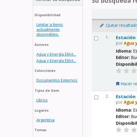
Su búsqueda re
Disponibilidad
Limitar a ítems
Quitar resaltad
actualmente
disponibles.
1.
Estación
por
Agua
Autores
Idioma:
E
Agua y Energía Eléct...
Editor:
Bu
Agua y Energía Eléct...
Disponibi
Colecciones
Documentos Externos
Hacer r
Tipos de ítem
2.
Estación
Libros
por
Agua
Idioma:
E
Lugares
Editor:
Bu
Argentina
Disponibi
Temas