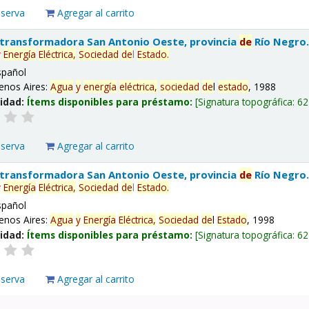
eserva
Agregar al carrito
 transformadora San Antonio Oeste, provincia
de
Río Negro
y
Energía
Eléctrica,
Sociedad
de
l
Estado
.
spañol
enos Aires:
Agua
y
energía
eléctrica,
sociedad
de
l
estado
, 1988
lidad:
Ítems disponibles para préstamo:
Signatura topográfica:
62
eserva
Agregar al carrito
 transformadora San Antonio Oeste, provincia
de
Río Negro
y
Energía
Eléctrica,
Sociedad
de
l
Estado
.
spañol
enos Aires:
Agua
y
Energía
Eléctrica,
Sociedad
de
l
Estado
, 1998
lidad:
Ítems disponibles para préstamo:
Signatura topográfica:
62
eserva
Agregar al carrito