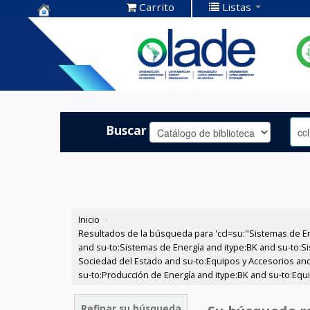
Carrito
Listas
Centro de
Documentación
OLADE -
Buscar
Inicio
›
Resultados de la búsqueda para 'ccl=su:"Sistemas de E
and su-to:Sistemas de Energía and itype:BK and su-to:Si
Sociedad del Estado and su-to:Equipos y Accesorios and
su-to:Producción de Energía and itype:BK and su-to:Equi
Refinar su búsqueda