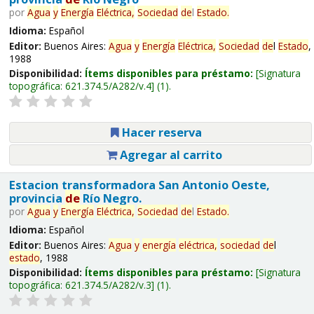
por
Agua
y
Energía
Eléctrica,
Sociedad
de
l
Estado
.
Idioma:
Español
Editor:
Buenos Aires:
Agua
y
Energía
Eléctrica,
Sociedad
de
l
Estado
,
1988
Disponibilidad:
Ítems disponibles para préstamo:
Signatura
topográfica:
621.374.5/A282/v.4
(1).
Hacer reserva
Agregar al carrito
Estacion transformadora San Antonio Oeste,
provincia
de
Río Negro.
por
Agua
y
Energía
Eléctrica,
Sociedad
de
l
Estado
.
Idioma:
Español
Editor:
Buenos Aires:
Agua
y
energía
eléctrica,
sociedad
de
l
estado
, 1988
Disponibilidad:
Ítems disponibles para préstamo:
Signatura
topográfica:
621.374.5/A282/v.3
(1).