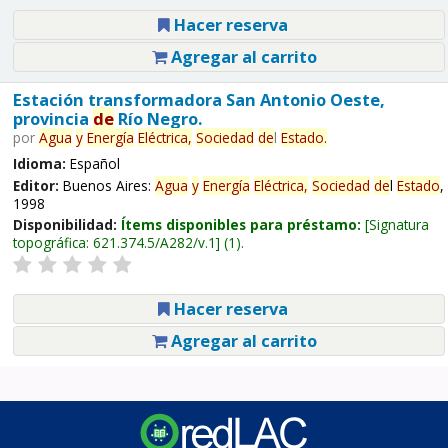
Hacer reserva
Agregar al carrito
Estación transformadora San Antonio Oeste,
provincia
de
Río Negro.
por
Agua
y
Energía
Eléctrica,
Sociedad
de
l
Estado
.
Idioma:
Español
Editor:
Buenos Aires:
Agua
y
Energía
Eléctrica,
Sociedad
de
l
Estado
,
1998
Disponibilidad:
Ítems disponibles para préstamo:
Signatura
topográfica:
621.374.5/A282/v.1
(1).
Hacer reserva
Agregar al carrito