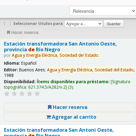
|
|
Seleccionar títulos para:
Hacer reserva
Estación transformadora San Antonio Oeste,
provincia
de
Río Negro
por
Agua
y
Energía
Eléctrica,
Sociedad
de
l
Estado
.
Idioma:
Español
Editor:
Buenos Aires:
Agua
y
Energía
Eléctrica,
Sociedad
de
l
Estado
,
1988
Disponibilidad:
Ítems disponibles para préstamo:
Signatura
topográfica:
621.374.5/A282/v.2
(3).
Hacer reserva
Agregar al carrito
Estación transformadora San Antoni Oeste,
provincia
de
Río Negro