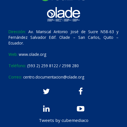
Dirección:
Av. Mariscal Antonio José de Sucre N58-63 y
Fernández Salvador Edif. Olade – San Carlos, Quito –
Ecuador.
Web:
www.olade.org
Teléfono:
(593 2) 259 8122 / 2598 280
Correo:
centro.documentacion@olade.org
Tweets by cubemediaco