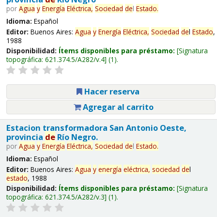
por
Agua
y
Energía
Eléctrica,
Sociedad
de
l
Estado
.
Idioma:
Español
Editor:
Buenos Aires:
Agua
y
Energía
Eléctrica,
Sociedad
de
l
Estado
,
1988
Disponibilidad:
Ítems disponibles para préstamo:
Signatura
topográfica:
621.374.5/A282/v.4
(1).
Hacer reserva
Agregar al carrito
Estacion transformadora San Antonio Oeste,
provincia
de
Río Negro.
por
Agua
y
Energía
Eléctrica,
Sociedad
de
l
Estado
.
Idioma:
Español
Editor:
Buenos Aires:
Agua
y
energía
eléctrica,
sociedad
de
l
estado
, 1988
Disponibilidad:
Ítems disponibles para préstamo:
Signatura
topográfica:
621.374.5/A282/v.3
(1).