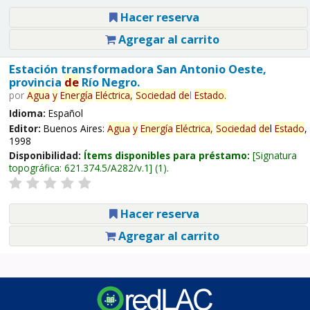
Hacer reserva
Agregar al carrito
Estación transformadora San Antonio Oeste,
provincia
de
Río Negro.
por
Agua
y
Energía
Eléctrica,
Sociedad
de
l
Estado
.
Idioma:
Español
Editor:
Buenos Aires:
Agua
y
Energía
Eléctrica,
Sociedad
de
l
Estado
,
1998
Disponibilidad:
Ítems disponibles para préstamo:
Signatura
topográfica:
621.374.5/A282/v.1
(1).
Hacer reserva
Agregar al carrito