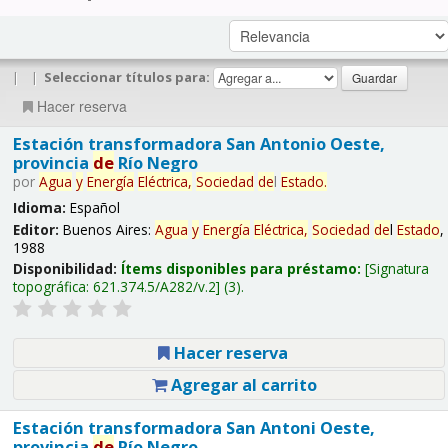
|
|
Seleccionar títulos para:
Hacer reserva
Estación transformadora San Antonio Oeste,
provincia
de
Río Negro
por
Agua
y
Energía
Eléctrica,
Sociedad
de
l
Estado
.
Idioma:
Español
Editor:
Buenos Aires:
Agua
y
Energía
Eléctrica,
Sociedad
de
l
Estado
,
1988
Disponibilidad:
Ítems disponibles para préstamo:
Signatura
topográfica:
621.374.5/A282/v.2
(3).
Hacer reserva
Agregar al carrito
Estación transformadora San Antoni Oeste,
provincia
de
Río Negro