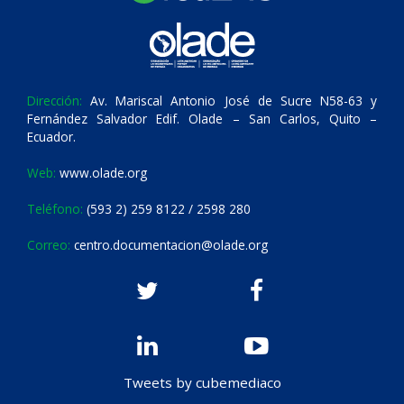
Dirección:
Av. Mariscal Antonio José de Sucre N58-63 y
Fernández Salvador Edif. Olade – San Carlos, Quito –
Ecuador.
Web:
www.olade.org
Teléfono:
(593 2) 259 8122 / 2598 280
Correo:
centro.documentacion@olade.org
Tweets by cubemediaco