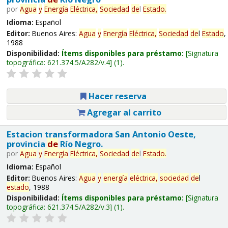
por
Agua
y
Energía
Eléctrica,
Sociedad
de
l
Estado
.
Idioma:
Español
Editor:
Buenos Aires:
Agua
y
Energía
Eléctrica,
Sociedad
de
l
Estado
,
1988
Disponibilidad:
Ítems disponibles para préstamo:
Signatura
topográfica:
621.374.5/A282/v.4
(1).
Hacer reserva
Agregar al carrito
Estacion transformadora San Antonio Oeste,
provincia
de
Río Negro.
por
Agua
y
Energía
Eléctrica,
Sociedad
de
l
Estado
.
Idioma:
Español
Editor:
Buenos Aires:
Agua
y
energía
eléctrica,
sociedad
de
l
estado
, 1988
Disponibilidad:
Ítems disponibles para préstamo:
Signatura
topográfica:
621.374.5/A282/v.3
(1).