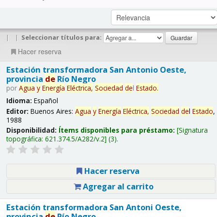
|
|
Seleccionar títulos para:
Hacer reserva
Estación transformadora San Antonio Oeste,
provincia
de
Río Negro
por
Agua
y
Energía
Eléctrica,
Sociedad
de
l
Estado
.
Idioma:
Español
Editor:
Buenos Aires:
Agua
y
Energía
Eléctrica,
Sociedad
de
l
Estado
,
1988
Disponibilidad:
Ítems disponibles para préstamo:
Signatura
topográfica:
621.374.5/A282/v.2
(3).
Hacer reserva
Agregar al carrito
Estación transformadora San Antoni Oeste,
provincia
de
Río Negro