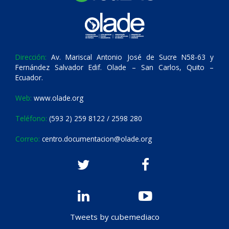
Dirección:
Av. Mariscal Antonio José de Sucre N58-63 y
Fernández Salvador Edif. Olade – San Carlos, Quito –
Ecuador.
Web:
www.olade.org
Teléfono:
(593 2) 259 8122 / 2598 280
Correo:
centro.documentacion@olade.org
Tweets by cubemediaco