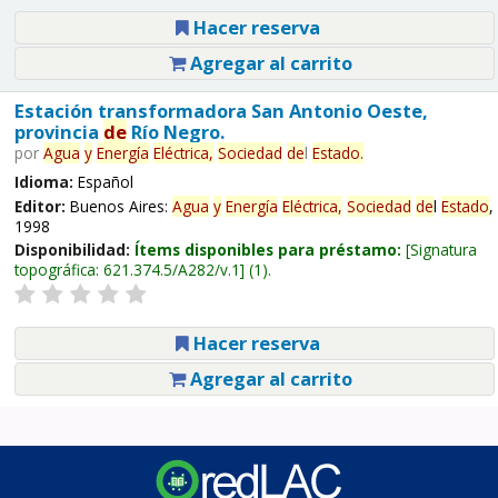
Hacer reserva
Agregar al carrito
Estación transformadora San Antonio Oeste,
provincia
de
Río Negro.
por
Agua
y
Energía
Eléctrica,
Sociedad
de
l
Estado
.
Idioma:
Español
Editor:
Buenos Aires:
Agua
y
Energía
Eléctrica,
Sociedad
de
l
Estado
,
1998
Disponibilidad:
Ítems disponibles para préstamo:
Signatura
topográfica:
621.374.5/A282/v.1
(1).
Hacer reserva
Agregar al carrito