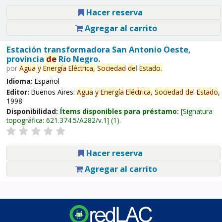
Hacer reserva
Agregar al carrito
Estación transformadora San Antonio Oeste,
provincia
de
Río Negro.
por
Agua
y
Energía
Eléctrica,
Sociedad
de
l
Estado
.
Idioma:
Español
Editor:
Buenos Aires:
Agua
y
Energía
Eléctrica,
Sociedad
de
l
Estado
,
1998
Disponibilidad:
Ítems disponibles para préstamo:
Signatura
topográfica:
621.374.5/A282/v.1
(1).
Hacer reserva
Agregar al carrito