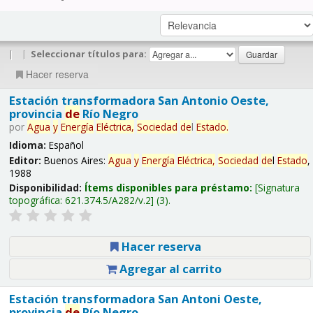
|
|
Seleccionar títulos para:
Hacer reserva
Estación transformadora San Antonio Oeste,
provincia
de
Río Negro
por
Agua
y
Energía
Eléctrica,
Sociedad
de
l
Estado
.
Idioma:
Español
Editor:
Buenos Aires:
Agua
y
Energía
Eléctrica,
Sociedad
de
l
Estado
,
1988
Disponibilidad:
Ítems disponibles para préstamo:
Signatura
topográfica:
621.374.5/A282/v.2
(3).
Hacer reserva
Agregar al carrito
Estación transformadora San Antoni Oeste,
provincia
de
Río Negro