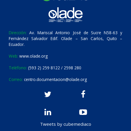
Dirección:
Av. Mariscal Antonio José de Sucre N58-63 y
Fernández Salvador Edif. Olade – San Carlos, Quito –
Ecuador.
Web:
www.olade.org
Teléfono:
(593 2) 259 8122 / 2598 280
Correo:
centro.documentacion@olade.org
Tweets by cubemediaco