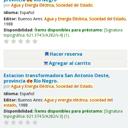
por
Agua
y
Energía
Eléctrica,
Sociedad
de
l
Estado
.
Idioma:
Español
Editor:
Buenos Aires:
Agua
y
Energía
Eléctrica,
Sociedad
de
l
Estado
,
1988
Disponibilidad:
Ítems disponibles para préstamo:
Signatura
topográfica:
621.374.5/A282/v.4
(1).
Hacer reserva
Agregar al carrito
Estacion transformadora San Antonio Oeste,
provincia
de
Río Negro.
por
Agua
y
Energía
Eléctrica,
Sociedad
de
l
Estado
.
Idioma:
Español
Editor:
Buenos Aires:
Agua
y
energía
eléctrica,
sociedad
de
l
estado
, 1988
Disponibilidad:
Ítems disponibles para préstamo:
Signatura
topográfica:
621.374.5/A282/v.3
(1).