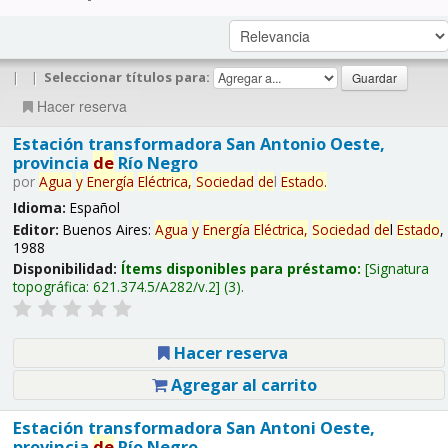
|
|
Seleccionar títulos para:
Hacer reserva
Estación transformadora San Antonio Oeste,
provincia
de
Río Negro
por
Agua
y
Energía
Eléctrica,
Sociedad
de
l
Estado
.
Idioma:
Español
Editor:
Buenos Aires:
Agua
y
Energía
Eléctrica,
Sociedad
de
l
Estado
,
1988
Disponibilidad:
Ítems disponibles para préstamo:
Signatura
topográfica:
621.374.5/A282/v.2
(3).
Hacer reserva
Agregar al carrito
Estación transformadora San Antoni Oeste,
provincia
de
Río Negro