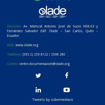
Dirección:
Av. Mariscal Antonio José de Sucre N58-63 y
Fernández Salvador Edif. Olade – San Carlos, Quito –
Ecuador.
Web:
www.olade.org
Teléfono:
(593 2) 259 8122 / 2598 280
Correo:
centro.documentacion@olade.org
Tweets by cubemediaco