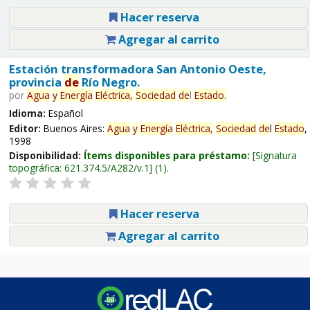
Hacer reserva
Agregar al carrito
Estación transformadora San Antonio Oeste,
provincia
de
Río Negro.
por
Agua
y
Energía
Eléctrica,
Sociedad
de
l
Estado
.
Idioma:
Español
Editor:
Buenos Aires:
Agua
y
Energía
Eléctrica,
Sociedad
de
l
Estado
,
1998
Disponibilidad:
Ítems disponibles para préstamo:
Signatura
topográfica:
621.374.5/A282/v.1
(1).
Hacer reserva
Agregar al carrito