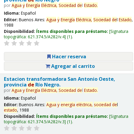
por
Agua
y
Energía
Eléctrica,
Sociedad
de
l
Estado
.
Idioma:
Español
Editor:
Buenos Aires:
Agua
y
Energía
Eléctrica,
Sociedad
de
l
Estado
,
1988
Disponibilidad:
Ítems disponibles para préstamo:
Signatura
topográfica:
621.374.5/A282/v.4
(1).
Hacer reserva
Agregar al carrito
Estacion transformadora San Antonio Oeste,
provincia
de
Río Negro.
por
Agua
y
Energía
Eléctrica,
Sociedad
de
l
Estado
.
Idioma:
Español
Editor:
Buenos Aires:
Agua
y
energía
eléctrica,
sociedad
de
l
estado
, 1988
Disponibilidad:
Ítems disponibles para préstamo:
Signatura
topográfica:
621.374.5/A282/v.3
(1).