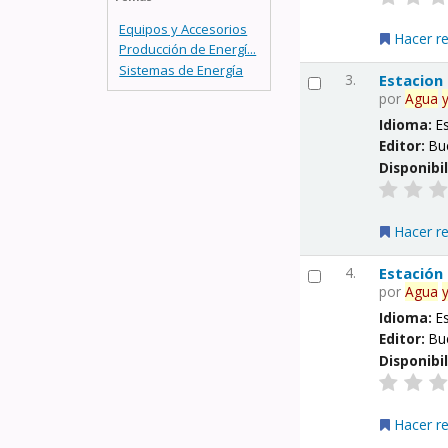
Equipos y Accesorios
Hacer r
Producción de Energí...
Sistemas de Energía
3.
Estacion
por
Agua
Idioma:
E
Editor:
Bu
Disponibi
Hacer r
4.
Estación
por
Agua
Idioma:
E
Editor:
Bu
Disponibi
Hacer r