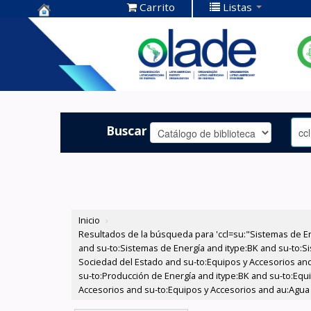
Carrito
Listas
Centro de
Documentación
OLADE -
Buscar
Inicio
›
Resultados de la búsqueda para 'ccl=su:"Sistemas de E
and su-to:Sistemas de Energía and itype:BK and su-to:Si
Sociedad del Estado and su-to:Equipos y Accesorios and
su-to:Producción de Energía and itype:BK and su-to:Equi
Accesorios and su-to:Equipos y Accesorios and au:Agua y