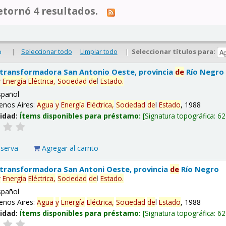
tornó 4 resultados.
|
Seleccionar todo
Limpiar todo
|
Seleccionar títulos para:
o
 transformadora San Antonio Oeste, provincia
de
Río Negro
y
Energía
Eléctrica,
Sociedad
de
l
Estado
.
spañol
enos Aires:
Agua
y
Energía
Eléctrica,
Sociedad
de
l
Estado
, 1988
lidad:
Ítems disponibles para préstamo:
Signatura topográfica:
62
eserva
Agregar al carrito
 transformadora San Antoni Oeste, provincia
de
Río Negro
y
Energía
Eléctrica,
Sociedad
de
l
Estado
.
spañol
enos Aires:
Agua
y
Energía
Eléctrica,
Sociedad
de
l
Estado
, 1988
lidad:
Ítems disponibles para préstamo:
Signatura topográfica:
62