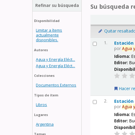
Refinar su búsqueda
Su búsqueda re
Disponibilidad
Limitar a ítems
Quitar resaltad
actualmente
disponibles.
1.
Estación
por
Agua
Autores
Idioma:
E
Agua y Energía Eléct...
Editor:
Bu
Agua y Energía Eléct...
Disponibi
Colecciones
Documentos Externos
Hacer r
Tipos de ítem
2.
Estación
Libros
por
Agua
Idioma:
E
Lugares
Editor:
Bu
Argentina
Disponibi
Temas