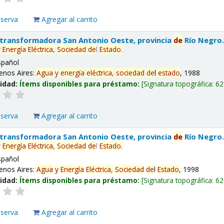
eserva
Agregar al carrito
 transformadora San Antonio Oeste, provincia
de
Río Negro
y
Energía
Eléctrica,
Sociedad
de
l
Estado
.
spañol
enos Aires:
Agua
y
energía
eléctrica,
sociedad
de
l
estado
, 1988
lidad:
Ítems disponibles para préstamo:
Signatura topográfica:
62
eserva
Agregar al carrito
 transformadora San Antonio Oeste, provincia
de
Río Negro
y
Energía
Eléctrica,
Sociedad
de
l
Estado
.
spañol
enos Aires:
Agua
y
Energía
Eléctrica,
Sociedad
de
l
Estado
, 1998
lidad:
Ítems disponibles para préstamo:
Signatura topográfica:
62
eserva
Agregar al carrito