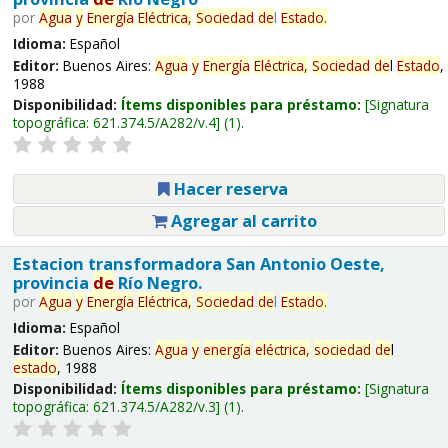
por
Agua
y
Energía
Eléctrica,
Sociedad
de
l
Estado
.
Idioma:
Español
Editor:
Buenos Aires:
Agua
y
Energía
Eléctrica,
Sociedad
de
l
Estado
,
1988
Disponibilidad:
Ítems disponibles para préstamo:
Signatura
topográfica:
621.374.5/A282/v.4
(1).
Hacer reserva
Agregar al carrito
Estacion transformadora San Antonio Oeste,
provincia
de
Río Negro.
por
Agua
y
Energía
Eléctrica,
Sociedad
de
l
Estado
.
Idioma:
Español
Editor:
Buenos Aires:
Agua
y
energía
eléctrica,
sociedad
de
l
estado
, 1988
Disponibilidad:
Ítems disponibles para préstamo:
Signatura
topográfica:
621.374.5/A282/v.3
(1).