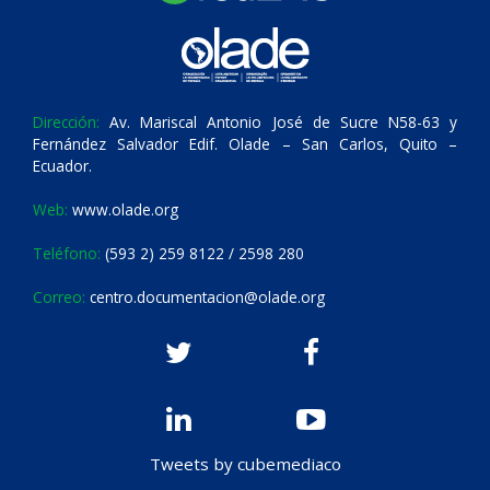
Dirección:
Av. Mariscal Antonio José de Sucre N58-63 y
Fernández Salvador Edif. Olade – San Carlos, Quito –
Ecuador.
Web:
www.olade.org
Teléfono:
(593 2) 259 8122 / 2598 280
Correo:
centro.documentacion@olade.org
Tweets by cubemediaco