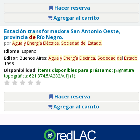
Hacer reserva
Agregar al carrito
Estación transformadora San Antonio Oeste,
provincia
de
Río Negro.
por
Agua
y
Energía
Eléctrica,
Sociedad
de
l
Estado
.
Idioma:
Español
Editor:
Buenos Aires:
Agua
y
Energía
Eléctrica,
Sociedad
de
l
Estado
,
1998
Disponibilidad:
Ítems disponibles para préstamo:
Signatura
topográfica:
621.374.5/A282/v.1
(1).
Hacer reserva
Agregar al carrito