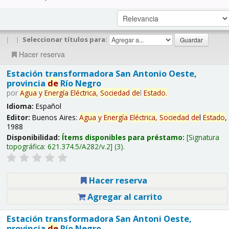
|
|
Seleccionar títulos para:
Hacer reserva
Estación transformadora San Antonio Oeste,
provincia
de
Río Negro
por
Agua
y
Energía
Eléctrica,
Sociedad
de
l
Estado
.
Idioma:
Español
Editor:
Buenos Aires:
Agua
y
Energía
Eléctrica,
Sociedad
de
l
Estado
,
1988
Disponibilidad:
Ítems disponibles para préstamo:
Signatura
topográfica:
621.374.5/A282/v.2
(3).
Hacer reserva
Agregar al carrito
Estación transformadora San Antoni Oeste,
provincia
de
Río Negro