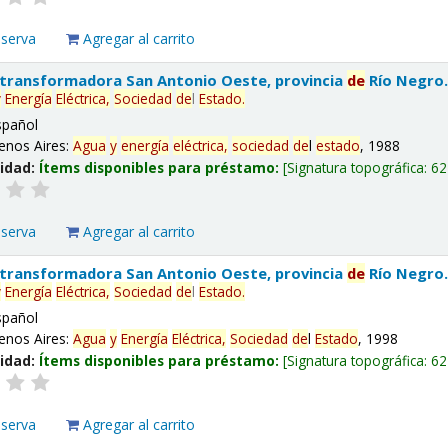
eserva
Agregar al carrito
 transformadora San Antonio Oeste, provincia
de
Río Negro
y
Energía
Eléctrica,
Sociedad
de
l
Estado
.
spañol
enos Aires:
Agua
y
energía
eléctrica,
sociedad
de
l
estado
, 1988
lidad:
Ítems disponibles para préstamo:
Signatura topográfica:
62
eserva
Agregar al carrito
 transformadora San Antonio Oeste, provincia
de
Río Negro
y
Energía
Eléctrica,
Sociedad
de
l
Estado
.
spañol
enos Aires:
Agua
y
Energía
Eléctrica,
Sociedad
de
l
Estado
, 1998
lidad:
Ítems disponibles para préstamo:
Signatura topográfica:
62
eserva
Agregar al carrito