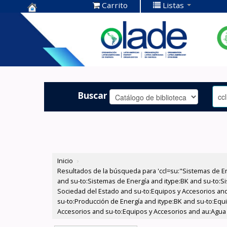
Carrito
Listas
Centro de
Documentación
OLADE -
Buscar
Inicio
›
Resultados de la búsqueda para 'ccl=su:"Sistemas de E
and su-to:Sistemas de Energía and itype:BK and su-to:Si
Sociedad del Estado and su-to:Equipos y Accesorios and
su-to:Producción de Energía and itype:BK and su-to:Equi
Accesorios and su-to:Equipos y Accesorios and au:Agua y