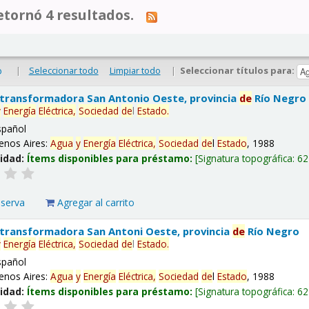
tornó 4 resultados.
|
Seleccionar todo
Limpiar todo
|
Seleccionar títulos para:
o
 transformadora San Antonio Oeste, provincia
de
Río Negro
y
Energía
Eléctrica,
Sociedad
de
l
Estado
.
spañol
enos Aires:
Agua
y
Energía
Eléctrica,
Sociedad
de
l
Estado
, 1988
lidad:
Ítems disponibles para préstamo:
Signatura topográfica:
62
eserva
Agregar al carrito
 transformadora San Antoni Oeste, provincia
de
Río Negro
y
Energía
Eléctrica,
Sociedad
de
l
Estado
.
spañol
enos Aires:
Agua
y
Energía
Eléctrica,
Sociedad
de
l
Estado
, 1988
lidad:
Ítems disponibles para préstamo:
Signatura topográfica:
62