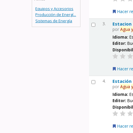
Equipos y Accesorios
Hacer r
Producción de Energí...
Sistemas de Energía
3.
Estacion
por
Agua
Idioma:
E
Editor:
Bu
Disponibi
Hacer r
4.
Estación
por
Agua
Idioma:
E
Editor:
Bu
Disponibi
Hacer r