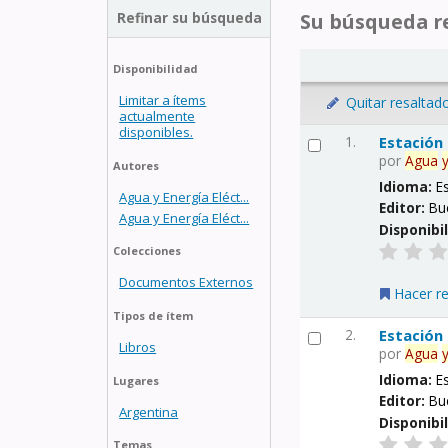
Refinar su búsqueda
Su búsqueda re
Disponibilidad
Limitar a ítems
Quitar resaltad
actualmente
disponibles.
1.
Estación
por
Agua
Autores
Idioma:
E
Agua y Energía Eléct...
Editor:
Bu
Agua y Energía Eléct...
Disponibi
Colecciones
Documentos Externos
Hacer r
Tipos de ítem
2.
Estación
Libros
por
Agua
Idioma:
E
Lugares
Editor:
Bu
Argentina
Disponibi
Temas