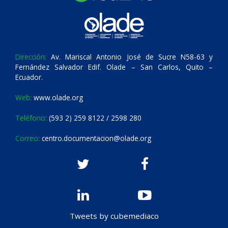
Dirección:
Av. Mariscal Antonio José de Sucre N58-63 y
Fernández Salvador Edif. Olade – San Carlos, Quito –
Ecuador.
Web:
www.olade.org
Teléfono:
(593 2) 259 8122 / 2598 280
Correo:
centro.documentacion@olade.org
Tweets by cubemediaco