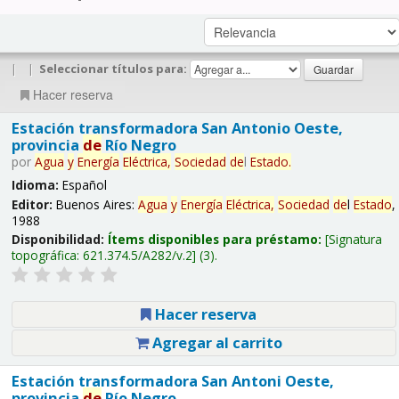
|
|
Seleccionar títulos para:
Hacer reserva
Estación transformadora San Antonio Oeste,
provincia
de
Río Negro
por
Agua
y
Energía
Eléctrica,
Sociedad
de
l
Estado
.
Idioma:
Español
Editor:
Buenos Aires:
Agua
y
Energía
Eléctrica,
Sociedad
de
l
Estado
,
1988
Disponibilidad:
Ítems disponibles para préstamo:
Signatura
topográfica:
621.374.5/A282/v.2
(3).
Hacer reserva
Agregar al carrito
Estación transformadora San Antoni Oeste,
provincia
de
Río Negro