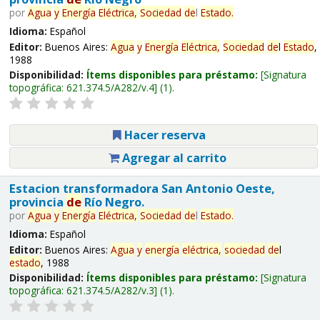
por
Agua
y
Energía
Eléctrica,
Sociedad
de
l
Estado
.
Idioma:
Español
Editor:
Buenos Aires:
Agua
y
Energía
Eléctrica,
Sociedad
de
l
Estado
,
1988
Disponibilidad:
Ítems disponibles para préstamo:
Signatura
topográfica:
621.374.5/A282/v.4
(1).
Hacer reserva
Agregar al carrito
Estacion transformadora San Antonio Oeste,
provincia
de
Río Negro.
por
Agua
y
Energía
Eléctrica,
Sociedad
de
l
Estado
.
Idioma:
Español
Editor:
Buenos Aires:
Agua
y
energía
eléctrica,
sociedad
de
l
estado
, 1988
Disponibilidad:
Ítems disponibles para préstamo:
Signatura
topográfica:
621.374.5/A282/v.3
(1).