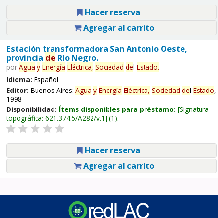
Hacer reserva
Agregar al carrito
Estación transformadora San Antonio Oeste,
provincia
de
Río Negro.
por
Agua
y
Energía
Eléctrica,
Sociedad
de
l
Estado
.
Idioma:
Español
Editor:
Buenos Aires:
Agua
y
Energía
Eléctrica,
Sociedad
de
l
Estado
,
1998
Disponibilidad:
Ítems disponibles para préstamo:
Signatura
topográfica:
621.374.5/A282/v.1
(1).
Hacer reserva
Agregar al carrito