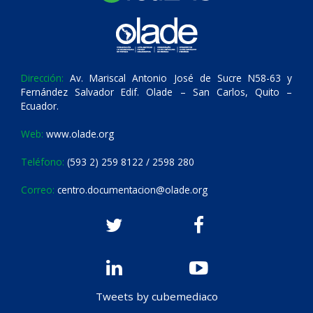
Dirección:
Av. Mariscal Antonio José de Sucre N58-63 y
Fernández Salvador Edif. Olade – San Carlos, Quito –
Ecuador.
Web:
www.olade.org
Teléfono:
(593 2) 259 8122 / 2598 280
Correo:
centro.documentacion@olade.org
Tweets by cubemediaco