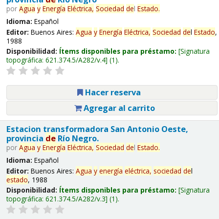
por
Agua
y
Energía
Eléctrica,
Sociedad
de
l
Estado
.
Idioma:
Español
Editor:
Buenos Aires:
Agua
y
Energía
Eléctrica,
Sociedad
de
l
Estado
,
1988
Disponibilidad:
Ítems disponibles para préstamo:
Signatura
topográfica:
621.374.5/A282/v.4
(1).
Hacer reserva
Agregar al carrito
Estacion transformadora San Antonio Oeste,
provincia
de
Río Negro.
por
Agua
y
Energía
Eléctrica,
Sociedad
de
l
Estado
.
Idioma:
Español
Editor:
Buenos Aires:
Agua
y
energía
eléctrica,
sociedad
de
l
estado
, 1988
Disponibilidad:
Ítems disponibles para préstamo:
Signatura
topográfica:
621.374.5/A282/v.3
(1).