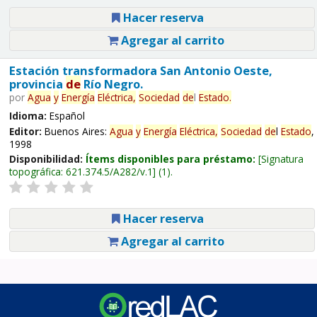
Hacer reserva
Agregar al carrito
Estación transformadora San Antonio Oeste,
provincia
de
Río Negro.
por
Agua
y
Energía
Eléctrica,
Sociedad
de
l
Estado
.
Idioma:
Español
Editor:
Buenos Aires:
Agua
y
Energía
Eléctrica,
Sociedad
de
l
Estado
,
1998
Disponibilidad:
Ítems disponibles para préstamo:
Signatura
topográfica:
621.374.5/A282/v.1
(1).
Hacer reserva
Agregar al carrito