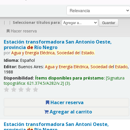
|
|
Seleccionar títulos para:
Hacer reserva
Estación transformadora San Antonio Oeste,
provincia
de
Río Negro
por
Agua
y
Energía
Eléctrica,
Sociedad
de
l
Estado
.
Idioma:
Español
Editor:
Buenos Aires:
Agua
y
Energía
Eléctrica,
Sociedad
de
l
Estado
,
1988
Disponibilidad:
Ítems disponibles para préstamo:
Signatura
topográfica:
621.374.5/A282/v.2
(3).
Hacer reserva
Agregar al carrito
Estación transformadora San Antoni Oeste,
provincia
de
Río Negro