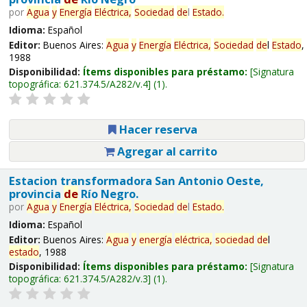
por
Agua
y
Energía
Eléctrica,
Sociedad
de
l
Estado
.
Idioma:
Español
Editor:
Buenos Aires:
Agua
y
Energía
Eléctrica,
Sociedad
de
l
Estado
,
1988
Disponibilidad:
Ítems disponibles para préstamo:
Signatura
topográfica:
621.374.5/A282/v.4
(1).
Hacer reserva
Agregar al carrito
Estacion transformadora San Antonio Oeste,
provincia
de
Río Negro.
por
Agua
y
Energía
Eléctrica,
Sociedad
de
l
Estado
.
Idioma:
Español
Editor:
Buenos Aires:
Agua
y
energía
eléctrica,
sociedad
de
l
estado
, 1988
Disponibilidad:
Ítems disponibles para préstamo:
Signatura
topográfica:
621.374.5/A282/v.3
(1).