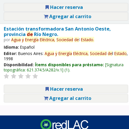
Hacer reserva
Agregar al carrito
Estación transformadora San Antonio Oeste,
provincia
de
Río Negro.
por
Agua
y
Energía
Eléctrica,
Sociedad
de
l
Estado
.
Idioma:
Español
Editor:
Buenos Aires:
Agua
y
Energía
Eléctrica,
Sociedad
de
l
Estado
,
1998
Disponibilidad:
Ítems disponibles para préstamo:
Signatura
topográfica:
621.374.5/A282/v.1
(1).
Hacer reserva
Agregar al carrito