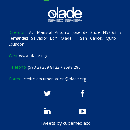
Dirección:
Av. Mariscal Antonio José de Sucre N58-63 y
Fernández Salvador Edif. Olade – San Carlos, Quito –
Ecuador.
Web:
www.olade.org
Teléfono:
(593 2) 259 8122 / 2598 280
Correo:
centro.documentacion@olade.org
Tweets by cubemediaco