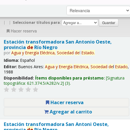
|
|
Seleccionar títulos para:
Hacer reserva
Estación transformadora San Antonio Oeste,
provincia
de
Río Negro
por
Agua
y
Energía
Eléctrica,
Sociedad
de
l
Estado
.
Idioma:
Español
Editor:
Buenos Aires:
Agua
y
Energía
Eléctrica,
Sociedad
de
l
Estado
,
1988
Disponibilidad:
Ítems disponibles para préstamo:
Signatura
topográfica:
621.374.5/A282/v.2
(3).
Hacer reserva
Agregar al carrito
Estación transformadora San Antoni Oeste,
provincia
de
Río Negro