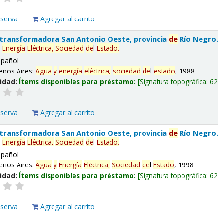
eserva
Agregar al carrito
 transformadora San Antonio Oeste, provincia
de
Río Negro
y
Energía
Eléctrica,
Sociedad
de
l
Estado
.
spañol
enos Aires:
Agua
y
energía
eléctrica,
sociedad
de
l
estado
, 1988
lidad:
Ítems disponibles para préstamo:
Signatura topográfica:
62
eserva
Agregar al carrito
 transformadora San Antonio Oeste, provincia
de
Río Negro
y
Energía
Eléctrica,
Sociedad
de
l
Estado
.
spañol
enos Aires:
Agua
y
Energía
Eléctrica,
Sociedad
de
l
Estado
, 1998
lidad:
Ítems disponibles para préstamo:
Signatura topográfica:
62
eserva
Agregar al carrito