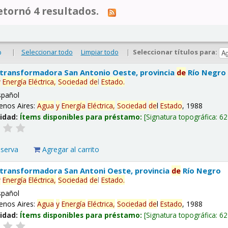
tornó 4 resultados.
|
Seleccionar todo
Limpiar todo
|
Seleccionar títulos para:
o
 transformadora San Antonio Oeste, provincia
de
Río Negro
y
Energía
Eléctrica,
Sociedad
de
l
Estado
.
spañol
enos Aires:
Agua
y
Energía
Eléctrica,
Sociedad
de
l
Estado
, 1988
lidad:
Ítems disponibles para préstamo:
Signatura topográfica:
62
eserva
Agregar al carrito
 transformadora San Antoni Oeste, provincia
de
Río Negro
y
Energía
Eléctrica,
Sociedad
de
l
Estado
.
spañol
enos Aires:
Agua
y
Energía
Eléctrica,
Sociedad
de
l
Estado
, 1988
lidad:
Ítems disponibles para préstamo:
Signatura topográfica:
62