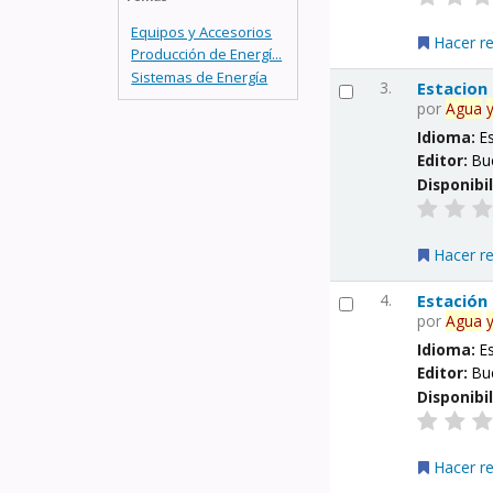
Equipos y Accesorios
Hacer r
Producción de Energí...
Sistemas de Energía
3.
Estacion
por
Agua
Idioma:
E
Editor:
Bu
Disponibi
Hacer r
4.
Estación
por
Agua
Idioma:
E
Editor:
Bu
Disponibi
Hacer r