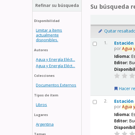
Refinar su búsqueda
Su búsqueda re
Disponibilidad
Limitar a ítems
Quitar resaltad
actualmente
disponibles.
1.
Estación
por
Agua
Autores
Idioma:
E
Agua y Energía Eléct...
Editor:
Bu
Agua y Energía Eléct...
Disponibi
Colecciones
Documentos Externos
Hacer r
Tipos de ítem
2.
Estación
Libros
por
Agua
Idioma:
E
Lugares
Editor:
Bu
Argentina
Disponibi
Temas