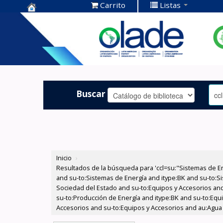
Carrito
Listas
Centro de
Documentación
OLADE -
Buscar
Inicio
›
Resultados de la búsqueda para 'ccl=su:"Sistemas de E
and su-to:Sistemas de Energía and itype:BK and su-to:Si
Sociedad del Estado and su-to:Equipos y Accesorios and
su-to:Producción de Energía and itype:BK and su-to:Equi
Accesorios and su-to:Equipos y Accesorios and au:Agua y