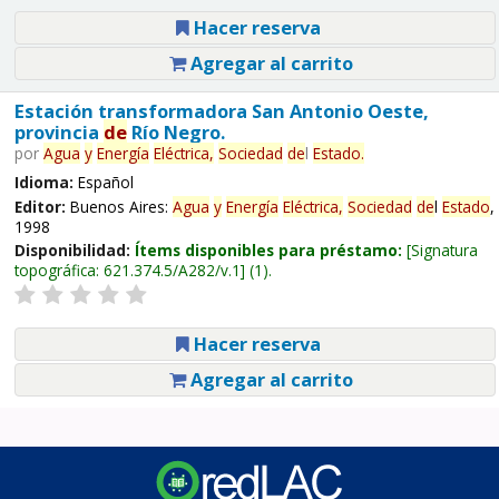
Hacer reserva
Agregar al carrito
Estación transformadora San Antonio Oeste,
provincia
de
Río Negro.
por
Agua
y
Energía
Eléctrica,
Sociedad
de
l
Estado
.
Idioma:
Español
Editor:
Buenos Aires:
Agua
y
Energía
Eléctrica,
Sociedad
de
l
Estado
,
1998
Disponibilidad:
Ítems disponibles para préstamo:
Signatura
topográfica:
621.374.5/A282/v.1
(1).
Hacer reserva
Agregar al carrito