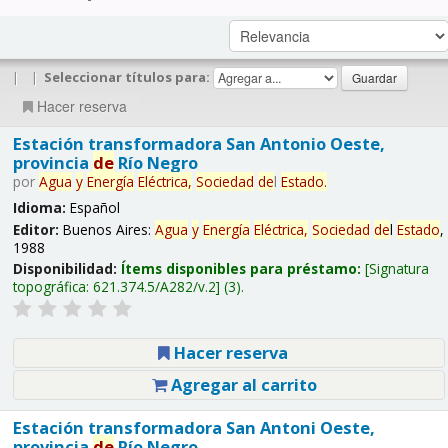
|
|
Seleccionar títulos para:
Hacer reserva
Estación transformadora San Antonio Oeste,
provincia
de
Río Negro
por
Agua
y
Energía
Eléctrica,
Sociedad
de
l
Estado
.
Idioma:
Español
Editor:
Buenos Aires:
Agua
y
Energía
Eléctrica,
Sociedad
de
l
Estado
,
1988
Disponibilidad:
Ítems disponibles para préstamo:
Signatura
topográfica:
621.374.5/A282/v.2
(3).
Hacer reserva
Agregar al carrito
Estación transformadora San Antoni Oeste,
provincia
de
Río Negro