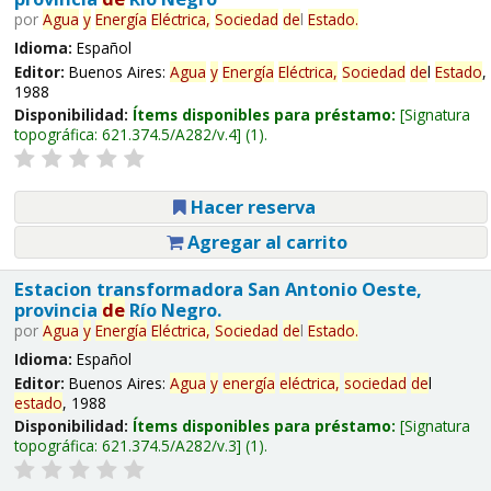
por
Agua
y
Energía
Eléctrica,
Sociedad
de
l
Estado
.
Idioma:
Español
Editor:
Buenos Aires:
Agua
y
Energía
Eléctrica,
Sociedad
de
l
Estado
,
1988
Disponibilidad:
Ítems disponibles para préstamo:
Signatura
topográfica:
621.374.5/A282/v.4
(1).
Hacer reserva
Agregar al carrito
Estacion transformadora San Antonio Oeste,
provincia
de
Río Negro.
por
Agua
y
Energía
Eléctrica,
Sociedad
de
l
Estado
.
Idioma:
Español
Editor:
Buenos Aires:
Agua
y
energía
eléctrica,
sociedad
de
l
estado
, 1988
Disponibilidad:
Ítems disponibles para préstamo:
Signatura
topográfica:
621.374.5/A282/v.3
(1).