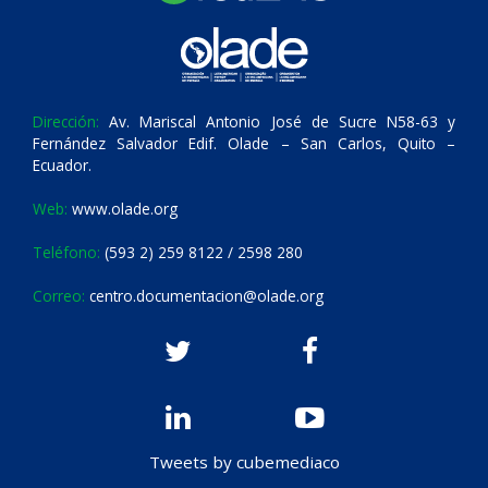
Dirección:
Av. Mariscal Antonio José de Sucre N58-63 y
Fernández Salvador Edif. Olade – San Carlos, Quito –
Ecuador.
Web:
www.olade.org
Teléfono:
(593 2) 259 8122 / 2598 280
Correo:
centro.documentacion@olade.org
Tweets by cubemediaco