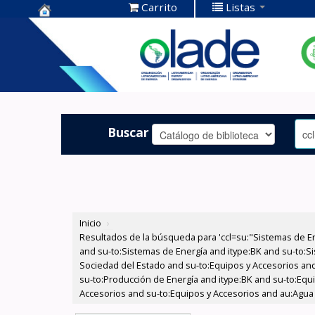
Carrito
Listas
Centro de
Documentación
OLADE -
Buscar
Inicio
›
Resultados de la búsqueda para 'ccl=su:"Sistemas de E
and su-to:Sistemas de Energía and itype:BK and su-to:Si
Sociedad del Estado and su-to:Equipos y Accesorios and
su-to:Producción de Energía and itype:BK and su-to:Equi
Accesorios and su-to:Equipos y Accesorios and au:Agua y