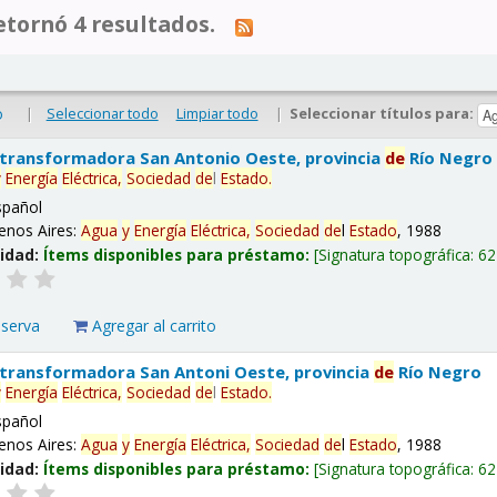
tornó 4 resultados.
|
Seleccionar todo
Limpiar todo
|
Seleccionar títulos para:
o
 transformadora San Antonio Oeste, provincia
de
Río Negro
y
Energía
Eléctrica,
Sociedad
de
l
Estado
.
spañol
enos Aires:
Agua
y
Energía
Eléctrica,
Sociedad
de
l
Estado
, 1988
lidad:
Ítems disponibles para préstamo:
Signatura topográfica:
62
eserva
Agregar al carrito
 transformadora San Antoni Oeste, provincia
de
Río Negro
y
Energía
Eléctrica,
Sociedad
de
l
Estado
.
spañol
enos Aires:
Agua
y
Energía
Eléctrica,
Sociedad
de
l
Estado
, 1988
lidad:
Ítems disponibles para préstamo:
Signatura topográfica:
62