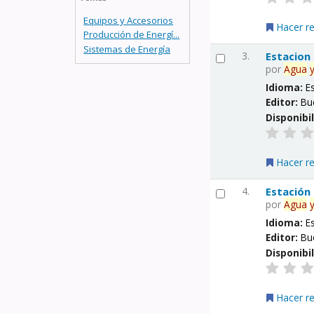
Equipos y Accesorios
Hacer r
Producción de Energí...
Sistemas de Energía
3.
Estacion
por
Agua
Idioma:
E
Editor:
Bu
Disponibi
Hacer r
4.
Estación
por
Agua
Idioma:
E
Editor:
Bu
Disponibi
Hacer r