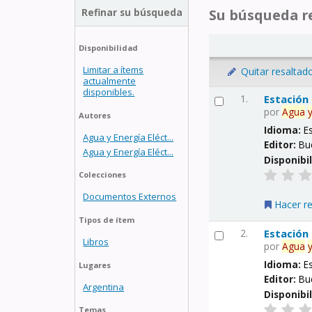
Refinar su búsqueda
Su búsqueda re
Disponibilidad
Limitar a ítems
Quitar resaltad
actualmente
disponibles.
1.
Estación
por
Agua
Autores
Idioma:
E
Agua y Energía Eléct...
Editor:
Bu
Agua y Energía Eléct...
Disponibi
Colecciones
Documentos Externos
Hacer r
Tipos de ítem
2.
Estación
Libros
por
Agua
Idioma:
E
Lugares
Editor:
Bu
Argentina
Disponibi
Temas