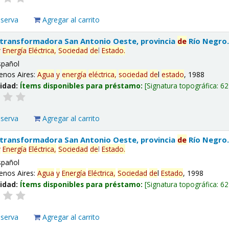
eserva
Agregar al carrito
 transformadora San Antonio Oeste, provincia
de
Río Negro
y
Energía
Eléctrica,
Sociedad
de
l
Estado
.
spañol
enos Aires:
Agua
y
energía
eléctrica,
sociedad
de
l
estado
, 1988
lidad:
Ítems disponibles para préstamo:
Signatura topográfica:
62
eserva
Agregar al carrito
 transformadora San Antonio Oeste, provincia
de
Río Negro
y
Energía
Eléctrica,
Sociedad
de
l
Estado
.
spañol
enos Aires:
Agua
y
Energía
Eléctrica,
Sociedad
de
l
Estado
, 1998
lidad:
Ítems disponibles para préstamo:
Signatura topográfica:
62
eserva
Agregar al carrito