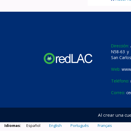
Dirección:
A
N58-63 y 
San Carlos
Web:
www.
Teléfono:
Correo:
ce
Al crear una cu
Idiomas:
Español
English
Português
Français