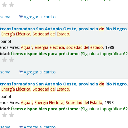
eserva
Agregar al carrito
 transformadora San Antonio Oeste, provincia
de
Río Negro
y
Energía
Eléctrica,
Sociedad
de
l
Estado
.
spañol
enos Aires:
Agua
y
energía
eléctrica,
sociedad
de
l
estado
, 1988
lidad:
Ítems disponibles para préstamo:
Signatura topográfica:
62
eserva
Agregar al carrito
 transformadora San Antonio Oeste, provincia
de
Río Negro
y
Energía
Eléctrica,
Sociedad
de
l
Estado
.
spañol
enos Aires:
Agua
y
Energía
Eléctrica,
Sociedad
de
l
Estado
, 1998
lidad:
Ítems disponibles para préstamo:
Signatura topográfica:
62
eserva
Agregar al carrito