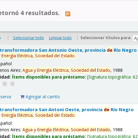
tornó 4 resultados.
|
Seleccionar todo
Limpiar todo
|
Seleccionar títulos para:
o
 transformadora San Antonio Oeste, provincia
de
Río Negro
y
Energía
Eléctrica,
Sociedad
de
l
Estado
.
spañol
enos Aires:
Agua
y
Energía
Eléctrica,
Sociedad
de
l
Estado
, 1988
lidad:
Ítems disponibles para préstamo:
Signatura topográfica:
62
eserva
Agregar al carrito
 transformadora San Antoni Oeste, provincia
de
Río Negro
y
Energía
Eléctrica,
Sociedad
de
l
Estado
.
spañol
enos Aires:
Agua
y
Energía
Eléctrica,
Sociedad
de
l
Estado
, 1988
lidad:
Ítems disponibles para préstamo:
Signatura topográfica:
62