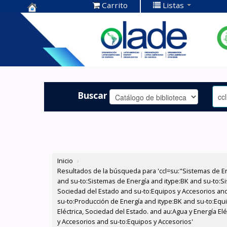
Carrito
Listas
Centro de
Documentación
OLADE -
Buscar
Inicio
›
Resultados de la búsqueda para 'ccl=su:"Sistemas de E
and su-to:Sistemas de Energía and itype:BK and su-to:Si
Sociedad del Estado and su-to:Equipos y Accesorios and
su-to:Producción de Energía and itype:BK and su-to:Equi
Eléctrica, Sociedad del Estado. and au:Agua y Energía El
y Accesorios and su-to:Equipos y Accesorios'