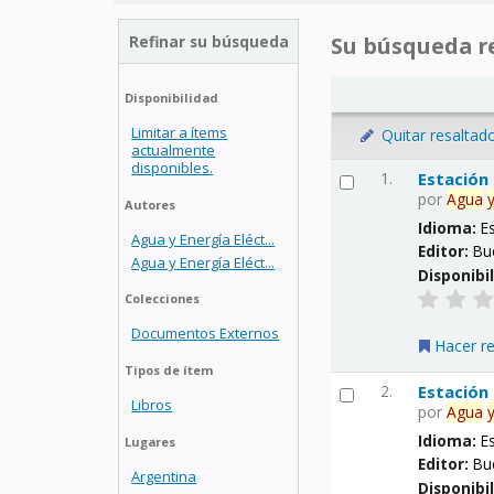
Refinar su búsqueda
Su búsqueda re
Disponibilidad
Limitar a ítems
Quitar resaltad
actualmente
disponibles.
1.
Estación
por
Agua
Autores
Idioma:
E
Agua y Energía Eléct...
Editor:
Bu
Agua y Energía Eléct...
Disponibi
Colecciones
Documentos Externos
Hacer r
Tipos de ítem
2.
Estación
Libros
por
Agua
Idioma:
E
Lugares
Editor:
Bu
Argentina
Disponibi