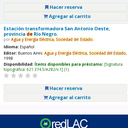
Hacer reserva
Agregar al carrito
Estación transformadora San Antonio Oeste,
provincia
de
Río Negro.
por
Agua
y
Energía
Eléctrica,
Sociedad
de
l
Estado
.
Idioma:
Español
Editor:
Buenos Aires:
Agua
y
Energía
Eléctrica,
Sociedad
de
l
Estado
,
1998
Disponibilidad:
Ítems disponibles para préstamo:
Signatura
topográfica:
621.374.5/A282/v.1
(1).
Hacer reserva
Agregar al carrito