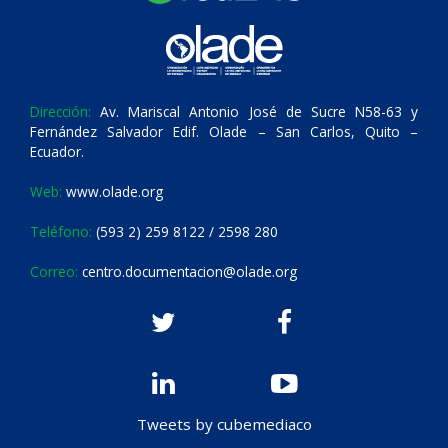
Dirección:
Av. Mariscal Antonio José de Sucre N58-63 y
Fernández Salvador Edif. Olade – San Carlos, Quito –
Ecuador.
Web:
www.olade.org
Teléfono:
(593 2) 259 8122 / 2598 280
Correo:
centro.documentacion@olade.org
Tweets by cubemediaco