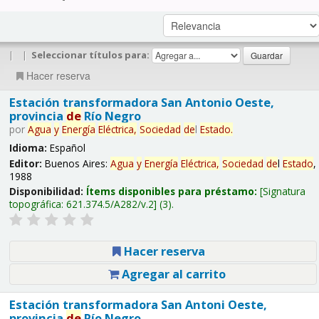
|
|
Seleccionar títulos para:
Hacer reserva
Estación transformadora San Antonio Oeste,
provincia
de
Río Negro
por
Agua
y
Energía
Eléctrica,
Sociedad
de
l
Estado
.
Idioma:
Español
Editor:
Buenos Aires:
Agua
y
Energía
Eléctrica,
Sociedad
de
l
Estado
,
1988
Disponibilidad:
Ítems disponibles para préstamo:
Signatura
topográfica:
621.374.5/A282/v.2
(3).
Hacer reserva
Agregar al carrito
Estación transformadora San Antoni Oeste,
provincia
de
Río Negro