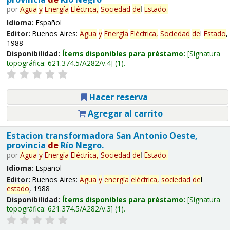
por
Agua
y
Energía
Eléctrica,
Sociedad
de
l
Estado
.
Idioma:
Español
Editor:
Buenos Aires:
Agua
y
Energía
Eléctrica,
Sociedad
de
l
Estado
,
1988
Disponibilidad:
Ítems disponibles para préstamo:
Signatura
topográfica:
621.374.5/A282/v.4
(1).
Hacer reserva
Agregar al carrito
Estacion transformadora San Antonio Oeste,
provincia
de
Río Negro.
por
Agua
y
Energía
Eléctrica,
Sociedad
de
l
Estado
.
Idioma:
Español
Editor:
Buenos Aires:
Agua
y
energía
eléctrica,
sociedad
de
l
estado
, 1988
Disponibilidad:
Ítems disponibles para préstamo:
Signatura
topográfica:
621.374.5/A282/v.3
(1).