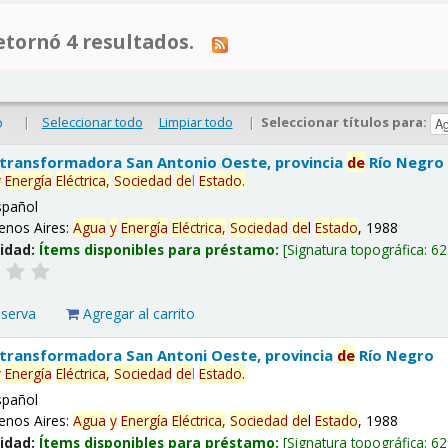
tornó 4 resultados.
|
Seleccionar todo
Limpiar todo
|
Seleccionar títulos para:
o
 transformadora San Antonio Oeste, provincia
de
Río Negro
y
Energía
Eléctrica,
Sociedad
de
l
Estado
.
spañol
enos Aires:
Agua
y
Energía
Eléctrica,
Sociedad
de
l
Estado
, 1988
lidad:
Ítems disponibles para préstamo:
Signatura topográfica:
62
eserva
Agregar al carrito
 transformadora San Antoni Oeste, provincia
de
Río Negro
y
Energía
Eléctrica,
Sociedad
de
l
Estado
.
spañol
enos Aires:
Agua
y
Energía
Eléctrica,
Sociedad
de
l
Estado
, 1988
lidad:
Ítems disponibles para préstamo:
Signatura topográfica:
62