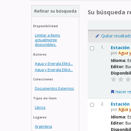
Refinar su búsqueda
Su búsqueda re
Disponibilidad
Limitar a ítems
Quitar resaltad
actualmente
disponibles.
1.
Estación
por
Agua
Autores
Idioma:
E
Agua y Energía Eléct...
Editor:
Bu
Agua y Energía Eléct...
Disponibi
Colecciones
Documentos Externos
Hacer r
Tipos de ítem
2.
Estación
Libros
por
Agua
Idioma:
E
Lugares
Editor:
Bu
Argentina
Disponibi