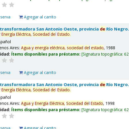
eserva
Agregar al carrito
 transformadora San Antonio Oeste, provincia
de
Río Negro
y
Energía
Eléctrica,
Sociedad
de
l
Estado
.
spañol
enos Aires:
Agua
y
energía
eléctrica,
sociedad
de
l
estado
, 1988
lidad:
Ítems disponibles para préstamo:
Signatura topográfica:
62
eserva
Agregar al carrito
 transformadora San Antonio Oeste, provincia
de
Río Negro
y
Energía
Eléctrica,
Sociedad
de
l
Estado
.
spañol
enos Aires:
Agua
y
Energía
Eléctrica,
Sociedad
de
l
Estado
, 1998
lidad:
Ítems disponibles para préstamo:
Signatura topográfica:
62
eserva
Agregar al carrito