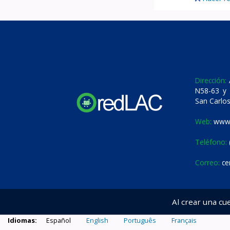
Dirección:
A
N58-63 y 
San Carlos
Web:
www.
Teléfono:
Correo:
ce
Al crear una cu
Idiomas:
Español
English
Português
Français