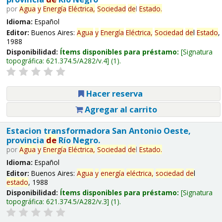
por
Agua
y
Energía
Eléctrica,
Sociedad
de
l
Estado
.
Idioma:
Español
Editor:
Buenos Aires:
Agua
y
Energía
Eléctrica,
Sociedad
de
l
Estado
,
1988
Disponibilidad:
Ítems disponibles para préstamo:
Signatura
topográfica:
621.374.5/A282/v.4
(1).
Hacer reserva
Agregar al carrito
Estacion transformadora San Antonio Oeste,
provincia
de
Río Negro.
por
Agua
y
Energía
Eléctrica,
Sociedad
de
l
Estado
.
Idioma:
Español
Editor:
Buenos Aires:
Agua
y
energía
eléctrica,
sociedad
de
l
estado
, 1988
Disponibilidad:
Ítems disponibles para préstamo:
Signatura
topográfica:
621.374.5/A282/v.3
(1).