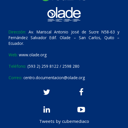
Dirección:
Av. Mariscal Antonio José de Sucre N58-63 y
Fernández Salvador Edif. Olade – San Carlos, Quito –
Ecuador.
Web:
www.olade.org
Teléfono:
(593 2) 259 8122 / 2598 280
Correo:
centro.documentacion@olade.org
Tweets by cubemediaco