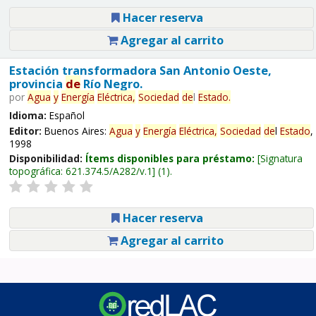
Hacer reserva
Agregar al carrito
Estación transformadora San Antonio Oeste,
provincia
de
Río Negro.
por
Agua
y
Energía
Eléctrica,
Sociedad
de
l
Estado
.
Idioma:
Español
Editor:
Buenos Aires:
Agua
y
Energía
Eléctrica,
Sociedad
de
l
Estado
,
1998
Disponibilidad:
Ítems disponibles para préstamo:
Signatura
topográfica:
621.374.5/A282/v.1
(1).
Hacer reserva
Agregar al carrito