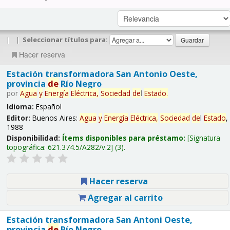
|
|
Seleccionar títulos para:
Hacer reserva
Estación transformadora San Antonio Oeste,
provincia
de
Río Negro
por
Agua
y
Energía
Eléctrica,
Sociedad
de
l
Estado
.
Idioma:
Español
Editor:
Buenos Aires:
Agua
y
Energía
Eléctrica,
Sociedad
de
l
Estado
,
1988
Disponibilidad:
Ítems disponibles para préstamo:
Signatura
topográfica:
621.374.5/A282/v.2
(3).
Hacer reserva
Agregar al carrito
Estación transformadora San Antoni Oeste,
provincia
de
Río Negro