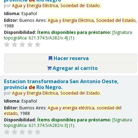
por
Agua
y
Energía
Eléctrica,
Sociedad
de
l
Estado
.
Idioma:
Español
Editor:
Buenos Aires:
Agua
y
Energía
Eléctrica,
Sociedad
de
l
Estado
,
1988
Disponibilidad:
Ítems disponibles para préstamo:
Signatura
topográfica:
621.374.5/A282/v.4
(1).
Hacer reserva
Agregar al carrito
Estacion transformadora San Antonio Oeste,
provincia
de
Río Negro.
por
Agua
y
Energía
Eléctrica,
Sociedad
de
l
Estado
.
Idioma:
Español
Editor:
Buenos Aires:
Agua
y
energía
eléctrica,
sociedad
de
l
estado
, 1988
Disponibilidad:
Ítems disponibles para préstamo:
Signatura
topográfica:
621.374.5/A282/v.3
(1).