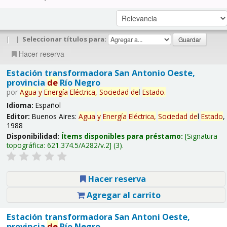
|
|
Seleccionar títulos para:
Hacer reserva
Estación transformadora San Antonio Oeste,
provincia
de
Río Negro
por
Agua
y
Energía
Eléctrica,
Sociedad
de
l
Estado
.
Idioma:
Español
Editor:
Buenos Aires:
Agua
y
Energía
Eléctrica,
Sociedad
de
l
Estado
,
1988
Disponibilidad:
Ítems disponibles para préstamo:
Signatura
topográfica:
621.374.5/A282/v.2
(3).
Hacer reserva
Agregar al carrito
Estación transformadora San Antoni Oeste,
provincia
de
Río Negro