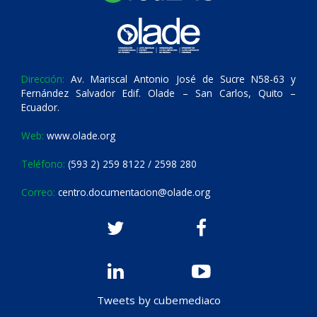
Dirección:
Av. Mariscal Antonio José de Sucre N58-63 y
Fernández Salvador Edif. Olade – San Carlos, Quito –
Ecuador.
Web:
www.olade.org
Teléfono:
(593 2) 259 8122 / 2598 280
Correo:
centro.documentacion@olade.org
Tweets by cubemediaco