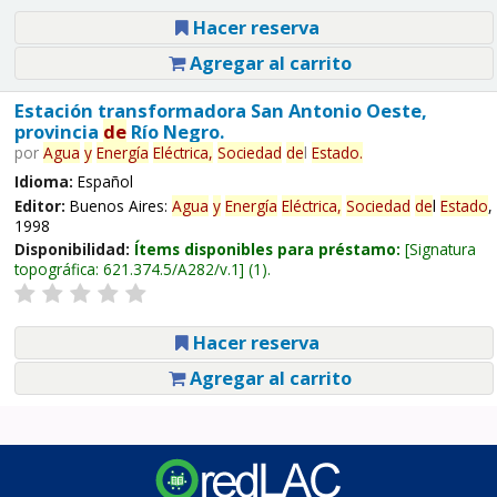
Hacer reserva
Agregar al carrito
Estación transformadora San Antonio Oeste,
provincia
de
Río Negro.
por
Agua
y
Energía
Eléctrica,
Sociedad
de
l
Estado
.
Idioma:
Español
Editor:
Buenos Aires:
Agua
y
Energía
Eléctrica,
Sociedad
de
l
Estado
,
1998
Disponibilidad:
Ítems disponibles para préstamo:
Signatura
topográfica:
621.374.5/A282/v.1
(1).
Hacer reserva
Agregar al carrito