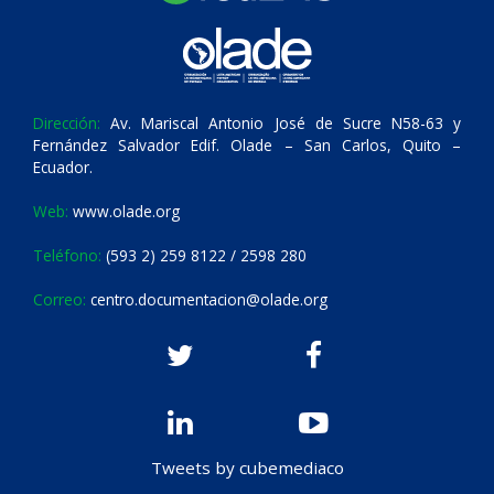
Dirección:
Av. Mariscal Antonio José de Sucre N58-63 y
Fernández Salvador Edif. Olade – San Carlos, Quito –
Ecuador.
Web:
www.olade.org
Teléfono:
(593 2) 259 8122 / 2598 280
Correo:
centro.documentacion@olade.org
Tweets by cubemediaco