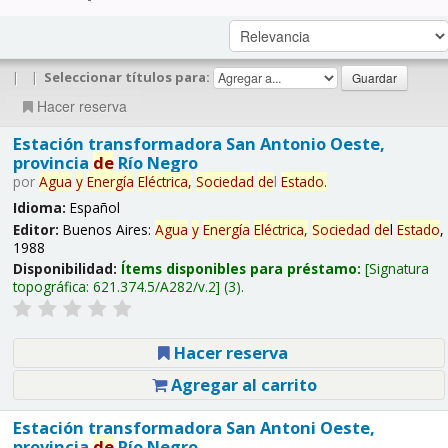
|
|
Seleccionar títulos para:
Hacer reserva
Estación transformadora San Antonio Oeste,
provincia
de
Río Negro
por
Agua
y
Energía
Eléctrica,
Sociedad
de
l
Estado
.
Idioma:
Español
Editor:
Buenos Aires:
Agua
y
Energía
Eléctrica,
Sociedad
de
l
Estado
,
1988
Disponibilidad:
Ítems disponibles para préstamo:
Signatura
topográfica:
621.374.5/A282/v.2
(3).
Hacer reserva
Agregar al carrito
Estación transformadora San Antoni Oeste,
provincia
de
Río Negro