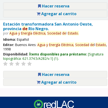
Hacer reserva
Agregar al carrito
Estación transformadora San Antonio Oeste,
provincia
de
Río Negro.
por
Agua
y
Energía
Eléctrica,
Sociedad
de
l
Estado
.
Idioma:
Español
Editor:
Buenos Aires:
Agua
y
Energía
Eléctrica,
Sociedad
de
l
Estado
,
1998
Disponibilidad:
Ítems disponibles para préstamo:
Signatura
topográfica:
621.374.5/A282/v.1
(1).
Hacer reserva
Agregar al carrito