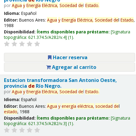
por
Agua
y
Energía
Eléctrica,
Sociedad
de
l
Estado
.
Idioma:
Español
Editor:
Buenos Aires:
Agua
y
Energía
Eléctrica,
Sociedad
de
l
Estado
,
1988
Disponibilidad:
Ítems disponibles para préstamo:
Signatura
topográfica:
621.374.5/A282/v.4
(1).
Hacer reserva
Agregar al carrito
Estacion transformadora San Antonio Oeste,
provincia
de
Río Negro.
por
Agua
y
Energía
Eléctrica,
Sociedad
de
l
Estado
.
Idioma:
Español
Editor:
Buenos Aires:
Agua
y
energía
eléctrica,
sociedad
de
l
estado
, 1988
Disponibilidad:
Ítems disponibles para préstamo:
Signatura
topográfica:
621.374.5/A282/v.3
(1).