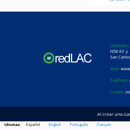
Dirección:
A
N58-63 y 
San Carlos
Web:
www.
Teléfono:
Correo:
ce
Al crear una cu
Idiomas:
Español
English
Português
Français