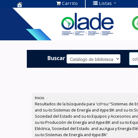
Carrito
Listas
Centro de
Documentación
OLADE -
Buscar
Inicio
›
Resultados de la búsqueda para 'ccl=su:"Sistemas de E
and su-to:Sistemas de Energía and itype:BK and su-to:Si
Sociedad del Estado and su-to:Equipos y Accesorios and
su-to:Producción de Energía and itype:BK and su-to:Equi
Eléctrica, Sociedad del Estado. and au:Agua y Energía El
su-to:Sistemas de Energía and itype:BK'