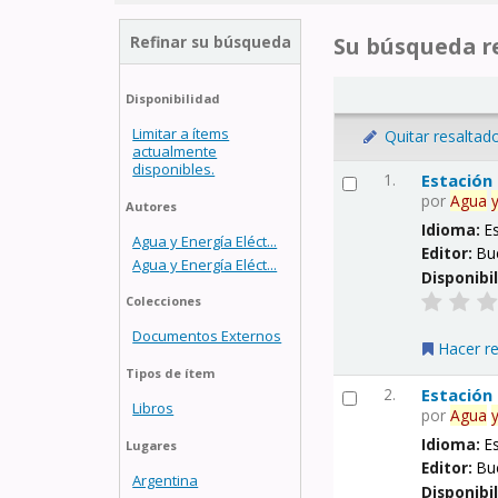
Refinar su búsqueda
Su búsqueda re
Disponibilidad
Limitar a ítems
Quitar resaltad
actualmente
disponibles.
1.
Estación
por
Agua
Autores
Idioma:
E
Agua y Energía Eléct...
Editor:
Bu
Agua y Energía Eléct...
Disponibi
Colecciones
Documentos Externos
Hacer r
Tipos de ítem
2.
Estación
Libros
por
Agua
Idioma:
E
Lugares
Editor:
Bu
Argentina
Disponibi