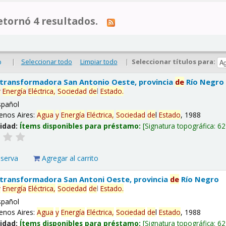
tornó 4 resultados.
|
Seleccionar todo
Limpiar todo
|
Seleccionar títulos para:
o
 transformadora San Antonio Oeste, provincia
de
Río Negro
y
Energía
Eléctrica,
Sociedad
de
l
Estado
.
spañol
enos Aires:
Agua
y
Energía
Eléctrica,
Sociedad
de
l
Estado
, 1988
lidad:
Ítems disponibles para préstamo:
Signatura topográfica:
62
eserva
Agregar al carrito
 transformadora San Antoni Oeste, provincia
de
Río Negro
y
Energía
Eléctrica,
Sociedad
de
l
Estado
.
spañol
enos Aires:
Agua
y
Energía
Eléctrica,
Sociedad
de
l
Estado
, 1988
lidad:
Ítems disponibles para préstamo:
Signatura topográfica:
62