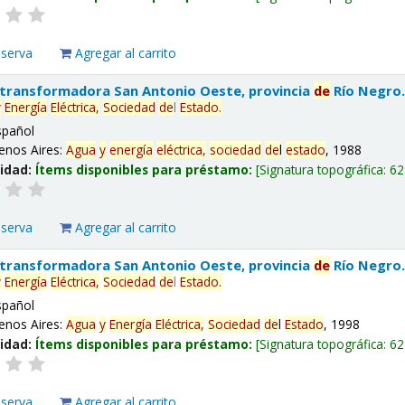
eserva
Agregar al carrito
 transformadora San Antonio Oeste, provincia
de
Río Negro
y
Energía
Eléctrica,
Sociedad
de
l
Estado
.
spañol
enos Aires:
Agua
y
energía
eléctrica,
sociedad
de
l
estado
, 1988
lidad:
Ítems disponibles para préstamo:
Signatura topográfica:
62
eserva
Agregar al carrito
 transformadora San Antonio Oeste, provincia
de
Río Negro
y
Energía
Eléctrica,
Sociedad
de
l
Estado
.
spañol
enos Aires:
Agua
y
Energía
Eléctrica,
Sociedad
de
l
Estado
, 1998
lidad:
Ítems disponibles para préstamo:
Signatura topográfica:
62
eserva
Agregar al carrito