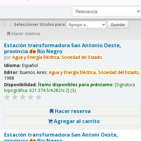
|
|
Seleccionar títulos para:
Hacer reserva
Estación transformadora San Antonio Oeste,
provincia
de
Río Negro
por
Agua
y
Energía
Eléctrica,
Sociedad
de
l
Estado
.
Idioma:
Español
Editor:
Buenos Aires:
Agua
y
Energía
Eléctrica,
Sociedad
de
l
Estado
,
1988
Disponibilidad:
Ítems disponibles para préstamo:
Signatura
topográfica:
621.374.5/A282/v.2
(3).
Hacer reserva
Agregar al carrito
Estación transformadora San Antoni Oeste,
provincia
de
Río Negro