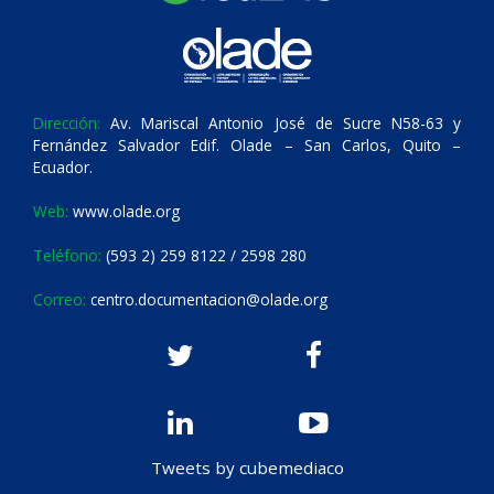
Dirección:
Av. Mariscal Antonio José de Sucre N58-63 y
Fernández Salvador Edif. Olade – San Carlos, Quito –
Ecuador.
Web:
www.olade.org
Teléfono:
(593 2) 259 8122 / 2598 280
Correo:
centro.documentacion@olade.org
Tweets by cubemediaco