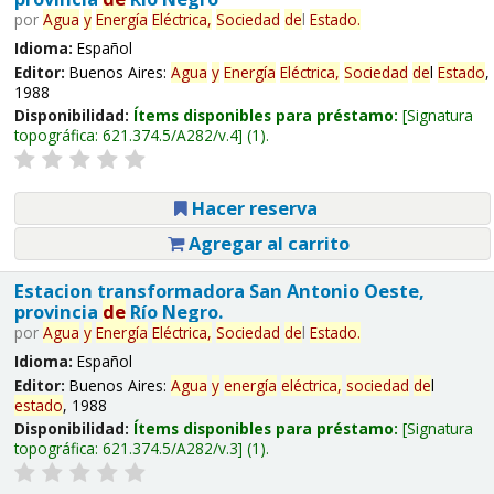
por
Agua
y
Energía
Eléctrica,
Sociedad
de
l
Estado
.
Idioma:
Español
Editor:
Buenos Aires:
Agua
y
Energía
Eléctrica,
Sociedad
de
l
Estado
,
1988
Disponibilidad:
Ítems disponibles para préstamo:
Signatura
topográfica:
621.374.5/A282/v.4
(1).
Hacer reserva
Agregar al carrito
Estacion transformadora San Antonio Oeste,
provincia
de
Río Negro.
por
Agua
y
Energía
Eléctrica,
Sociedad
de
l
Estado
.
Idioma:
Español
Editor:
Buenos Aires:
Agua
y
energía
eléctrica,
sociedad
de
l
estado
, 1988
Disponibilidad:
Ítems disponibles para préstamo:
Signatura
topográfica:
621.374.5/A282/v.3
(1).