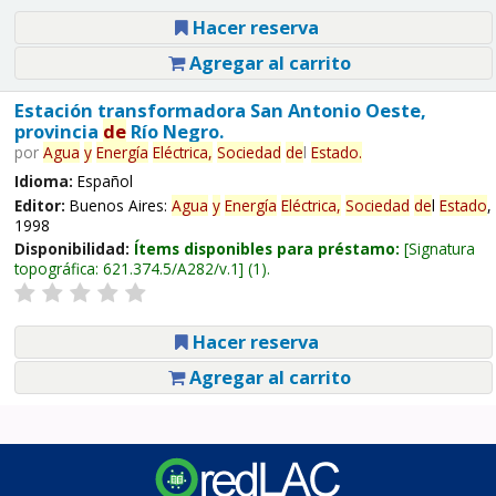
Hacer reserva
Agregar al carrito
Estación transformadora San Antonio Oeste,
provincia
de
Río Negro.
por
Agua
y
Energía
Eléctrica,
Sociedad
de
l
Estado
.
Idioma:
Español
Editor:
Buenos Aires:
Agua
y
Energía
Eléctrica,
Sociedad
de
l
Estado
,
1998
Disponibilidad:
Ítems disponibles para préstamo:
Signatura
topográfica:
621.374.5/A282/v.1
(1).
Hacer reserva
Agregar al carrito