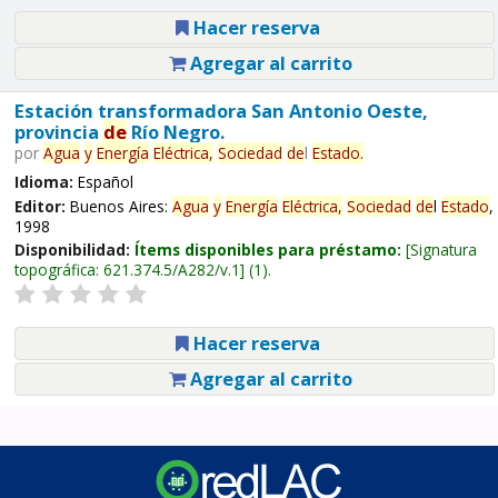
Hacer reserva
Agregar al carrito
Estación transformadora San Antonio Oeste,
provincia
de
Río Negro.
por
Agua
y
Energía
Eléctrica,
Sociedad
de
l
Estado
.
Idioma:
Español
Editor:
Buenos Aires:
Agua
y
Energía
Eléctrica,
Sociedad
de
l
Estado
,
1998
Disponibilidad:
Ítems disponibles para préstamo:
Signatura
topográfica:
621.374.5/A282/v.1
(1).
Hacer reserva
Agregar al carrito