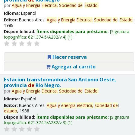
por
Agua
y
Energía
Eléctrica,
Sociedad
de
l
Estado
.
Idioma:
Español
Editor:
Buenos Aires:
Agua
y
Energía
Eléctrica,
Sociedad
de
l
Estado
,
1988
Disponibilidad:
Ítems disponibles para préstamo:
Signatura
topográfica:
621.374.5/A282/v.4
(1).
Hacer reserva
Agregar al carrito
Estacion transformadora San Antonio Oeste,
provincia
de
Río Negro.
por
Agua
y
Energía
Eléctrica,
Sociedad
de
l
Estado
.
Idioma:
Español
Editor:
Buenos Aires:
Agua
y
energía
eléctrica,
sociedad
de
l
estado
, 1988
Disponibilidad:
Ítems disponibles para préstamo:
Signatura
topográfica:
621.374.5/A282/v.3
(1).