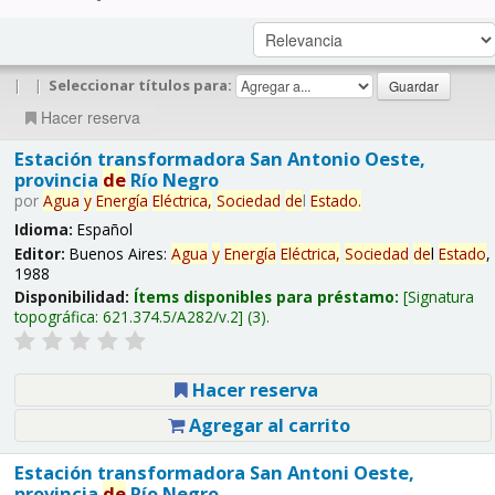
|
|
Seleccionar títulos para:
Hacer reserva
Estación transformadora San Antonio Oeste,
provincia
de
Río Negro
por
Agua
y
Energía
Eléctrica,
Sociedad
de
l
Estado
.
Idioma:
Español
Editor:
Buenos Aires:
Agua
y
Energía
Eléctrica,
Sociedad
de
l
Estado
,
1988
Disponibilidad:
Ítems disponibles para préstamo:
Signatura
topográfica:
621.374.5/A282/v.2
(3).
Hacer reserva
Agregar al carrito
Estación transformadora San Antoni Oeste,
provincia
de
Río Negro