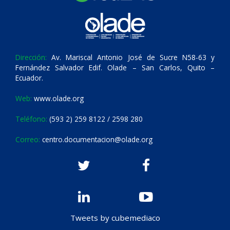
Dirección:
Av. Mariscal Antonio José de Sucre N58-63 y
Fernández Salvador Edif. Olade – San Carlos, Quito –
Ecuador.
Web:
www.olade.org
Teléfono:
(593 2) 259 8122 / 2598 280
Correo:
centro.documentacion@olade.org
Tweets by cubemediaco