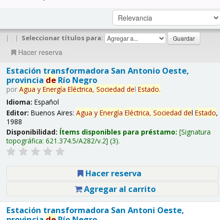
|
|
Seleccionar títulos para:
Hacer reserva
Estación transformadora San Antonio Oeste,
provincia
de
Río Negro
por
Agua
y
Energía
Eléctrica,
Sociedad
de
l
Estado
.
Idioma:
Español
Editor:
Buenos Aires:
Agua
y
Energía
Eléctrica,
Sociedad
de
l
Estado
,
1988
Disponibilidad:
Ítems disponibles para préstamo:
Signatura
topográfica:
621.374.5/A282/v.2
(3).
Hacer reserva
Agregar al carrito
Estación transformadora San Antoni Oeste,
provincia
de
Río Negro