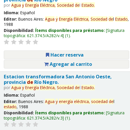
por
Agua
y
Energía
Eléctrica,
Sociedad
de
l
Estado
.
Idioma:
Español
Editor:
Buenos Aires:
Agua
y
Energía
Eléctrica,
Sociedad
de
l
Estado
,
1988
Disponibilidad:
Ítems disponibles para préstamo:
Signatura
topográfica:
621.374.5/A282/v.4
(1).
Hacer reserva
Agregar al carrito
Estacion transformadora San Antonio Oeste,
provincia
de
Río Negro.
por
Agua
y
Energía
Eléctrica,
Sociedad
de
l
Estado
.
Idioma:
Español
Editor:
Buenos Aires:
Agua
y
energía
eléctrica,
sociedad
de
l
estado
, 1988
Disponibilidad:
Ítems disponibles para préstamo:
Signatura
topográfica:
621.374.5/A282/v.3
(1).