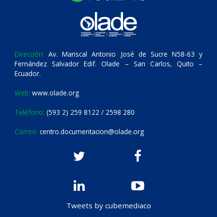
Dirección:
Av. Mariscal Antonio José de Sucre N58-63 y
Fernández Salvador Edif. Olade – San Carlos, Quito –
Ecuador.
Web:
www.olade.org
Teléfono:
(593 2) 259 8122 / 2598 280
Correo:
centro.documentacion@olade.org
Tweets by cubemediaco