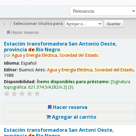
|
|
Seleccionar títulos para:
Hacer reserva
Estación transformadora San Antonio Oeste,
provincia
de
Río Negro
por
Agua
y
Energía
Eléctrica,
Sociedad
de
l
Estado
.
Idioma:
Español
Editor:
Buenos Aires:
Agua
y
Energía
Eléctrica,
Sociedad
de
l
Estado
,
1988
Disponibilidad:
Ítems disponibles para préstamo:
Signatura
topográfica:
621.374.5/A282/v.2
(3).
Hacer reserva
Agregar al carrito
Estación transformadora San Antoni Oeste,
provincia
de
Río Negro