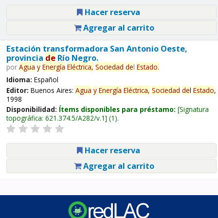
Hacer reserva
Agregar al carrito
Estación transformadora San Antonio Oeste,
provincia
de
Río Negro.
por
Agua
y
Energía
Eléctrica,
Sociedad
de
l
Estado
.
Idioma:
Español
Editor:
Buenos Aires:
Agua
y
Energía
Eléctrica,
Sociedad
de
l
Estado
,
1998
Disponibilidad:
Ítems disponibles para préstamo:
Signatura
topográfica:
621.374.5/A282/v.1
(1).
Hacer reserva
Agregar al carrito