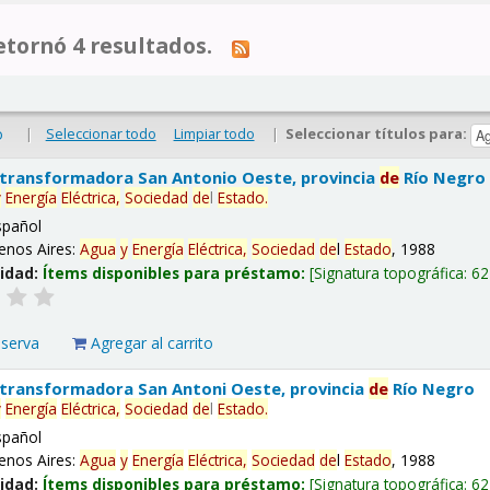
tornó 4 resultados.
|
Seleccionar todo
Limpiar todo
|
Seleccionar títulos para:
o
 transformadora San Antonio Oeste, provincia
de
Río Negro
y
Energía
Eléctrica,
Sociedad
de
l
Estado
.
spañol
enos Aires:
Agua
y
Energía
Eléctrica,
Sociedad
de
l
Estado
, 1988
lidad:
Ítems disponibles para préstamo:
Signatura topográfica:
62
eserva
Agregar al carrito
 transformadora San Antoni Oeste, provincia
de
Río Negro
y
Energía
Eléctrica,
Sociedad
de
l
Estado
.
spañol
enos Aires:
Agua
y
Energía
Eléctrica,
Sociedad
de
l
Estado
, 1988
lidad:
Ítems disponibles para préstamo:
Signatura topográfica:
62