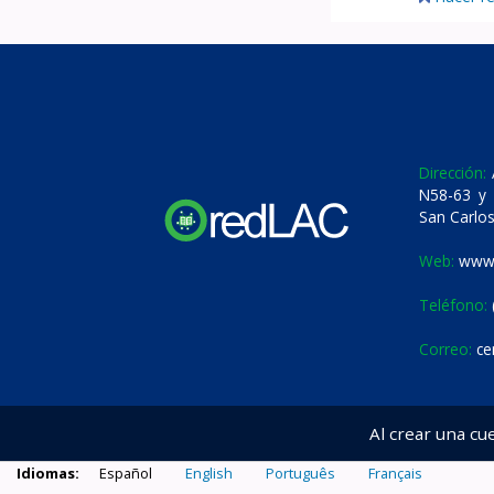
Dirección:
A
N58-63 y 
San Carlos
Web:
www.
Teléfono:
Correo:
ce
Al crear una cu
Idiomas:
Español
English
Português
Français