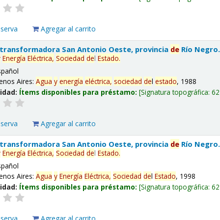
eserva
Agregar al carrito
 transformadora San Antonio Oeste, provincia
de
Río Negro
y
Energía
Eléctrica,
Sociedad
de
l
Estado
.
spañol
enos Aires:
Agua
y
energía
eléctrica,
sociedad
de
l
estado
, 1988
lidad:
Ítems disponibles para préstamo:
Signatura topográfica:
62
eserva
Agregar al carrito
 transformadora San Antonio Oeste, provincia
de
Río Negro
y
Energía
Eléctrica,
Sociedad
de
l
Estado
.
spañol
enos Aires:
Agua
y
Energía
Eléctrica,
Sociedad
de
l
Estado
, 1998
lidad:
Ítems disponibles para préstamo:
Signatura topográfica:
62
eserva
Agregar al carrito