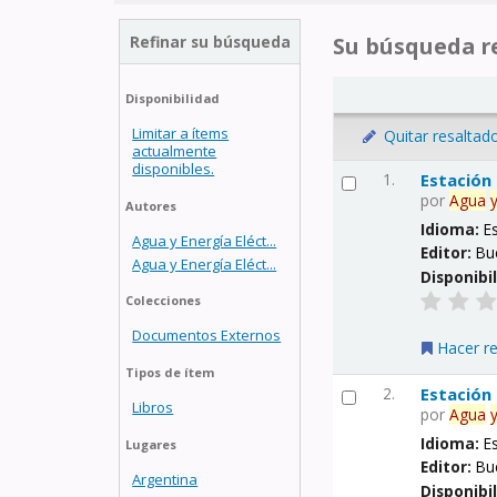
Refinar su búsqueda
Su búsqueda re
Disponibilidad
Limitar a ítems
Quitar resaltad
actualmente
disponibles.
1.
Estación
por
Agua
Autores
Idioma:
E
Agua y Energía Eléct...
Editor:
Bu
Agua y Energía Eléct...
Disponibi
Colecciones
Documentos Externos
Hacer r
Tipos de ítem
2.
Estación
Libros
por
Agua
Idioma:
E
Lugares
Editor:
Bu
Argentina
Disponibi