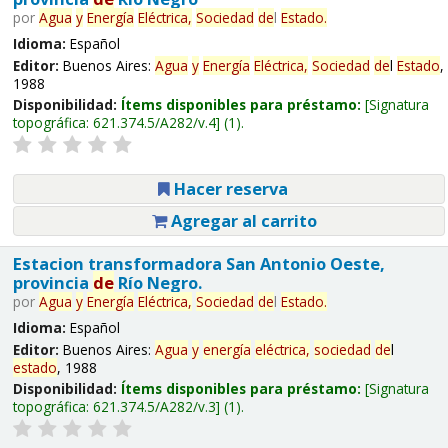
por
Agua
y
Energía
Eléctrica,
Sociedad
de
l
Estado
.
Idioma:
Español
Editor:
Buenos Aires:
Agua
y
Energía
Eléctrica,
Sociedad
de
l
Estado
,
1988
Disponibilidad:
Ítems disponibles para préstamo:
Signatura
topográfica:
621.374.5/A282/v.4
(1).
Hacer reserva
Agregar al carrito
Estacion transformadora San Antonio Oeste,
provincia
de
Río Negro.
por
Agua
y
Energía
Eléctrica,
Sociedad
de
l
Estado
.
Idioma:
Español
Editor:
Buenos Aires:
Agua
y
energía
eléctrica,
sociedad
de
l
estado
, 1988
Disponibilidad:
Ítems disponibles para préstamo:
Signatura
topográfica:
621.374.5/A282/v.3
(1).