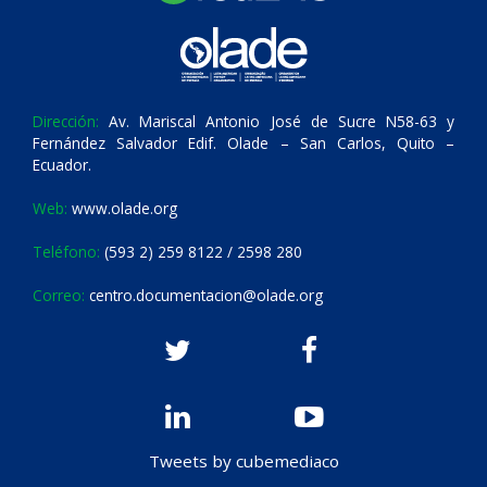
Dirección:
Av. Mariscal Antonio José de Sucre N58-63 y
Fernández Salvador Edif. Olade – San Carlos, Quito –
Ecuador.
Web:
www.olade.org
Teléfono:
(593 2) 259 8122 / 2598 280
Correo:
centro.documentacion@olade.org
Tweets by cubemediaco