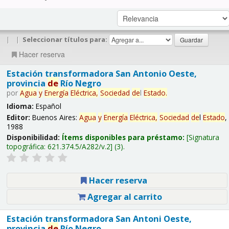
|
|
Seleccionar títulos para:
Hacer reserva
Estación transformadora San Antonio Oeste,
provincia
de
Río Negro
por
Agua
y
Energía
Eléctrica,
Sociedad
de
l
Estado
.
Idioma:
Español
Editor:
Buenos Aires:
Agua
y
Energía
Eléctrica,
Sociedad
de
l
Estado
,
1988
Disponibilidad:
Ítems disponibles para préstamo:
Signatura
topográfica:
621.374.5/A282/v.2
(3).
Hacer reserva
Agregar al carrito
Estación transformadora San Antoni Oeste,
provincia
de
Río Negro