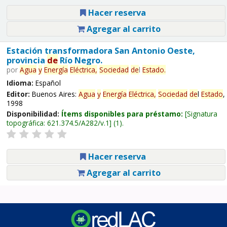
Hacer reserva
Agregar al carrito
Estación transformadora San Antonio Oeste,
provincia
de
Río Negro.
por
Agua
y
Energía
Eléctrica,
Sociedad
de
l
Estado
.
Idioma:
Español
Editor:
Buenos Aires:
Agua
y
Energía
Eléctrica,
Sociedad
de
l
Estado
,
1998
Disponibilidad:
Ítems disponibles para préstamo:
Signatura
topográfica:
621.374.5/A282/v.1
(1).
Hacer reserva
Agregar al carrito