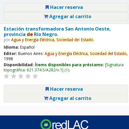
Hacer reserva
Agregar al carrito
Estación transformadora San Antonio Oeste,
provincia
de
Río Negro.
por
Agua
y
Energía
Eléctrica,
Sociedad
de
l
Estado
.
Idioma:
Español
Editor:
Buenos Aires:
Agua
y
Energía
Eléctrica,
Sociedad
de
l
Estado
,
1998
Disponibilidad:
Ítems disponibles para préstamo:
Signatura
topográfica:
621.374.5/A282/v.1
(1).
Hacer reserva
Agregar al carrito