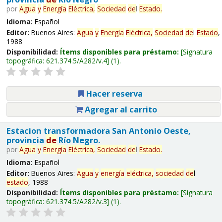
por
Agua
y
Energía
Eléctrica,
Sociedad
de
l
Estado
.
Idioma:
Español
Editor:
Buenos Aires:
Agua
y
Energía
Eléctrica,
Sociedad
de
l
Estado
,
1988
Disponibilidad:
Ítems disponibles para préstamo:
Signatura
topográfica:
621.374.5/A282/v.4
(1).
Hacer reserva
Agregar al carrito
Estacion transformadora San Antonio Oeste,
provincia
de
Río Negro.
por
Agua
y
Energía
Eléctrica,
Sociedad
de
l
Estado
.
Idioma:
Español
Editor:
Buenos Aires:
Agua
y
energía
eléctrica,
sociedad
de
l
estado
, 1988
Disponibilidad:
Ítems disponibles para préstamo:
Signatura
topográfica:
621.374.5/A282/v.3
(1).