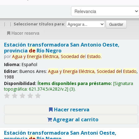
|
|
Seleccionar títulos para:
Hacer reserva
Estación transformadora San Antonio Oeste,
provincia
de
Río Negro
por
Agua
y
Energía
Eléctrica,
Sociedad
de
l
Estado
.
Idioma:
Español
Editor:
Buenos Aires:
Agua
y
Energía
Eléctrica,
Sociedad
de
l
Estado
,
1988
Disponibilidad:
Ítems disponibles para préstamo:
Signatura
topográfica:
621.374.5/A282/v.2
(3).
Hacer reserva
Agregar al carrito
Estación transformadora San Antoni Oeste,
provincia
de
Río Negro