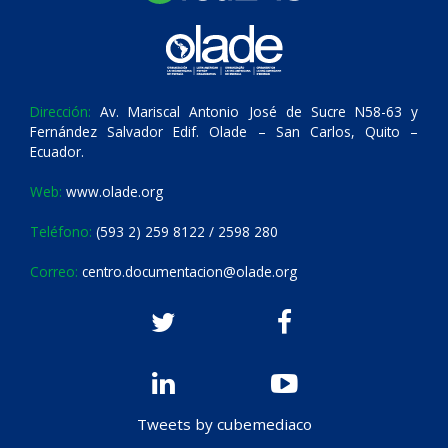
Dirección:
Av. Mariscal Antonio José de Sucre N58-63 y
Fernández Salvador Edif. Olade – San Carlos, Quito –
Ecuador.
Web:
www.olade.org
Teléfono:
(593 2) 259 8122 / 2598 280
Correo:
centro.documentacion@olade.org
Tweets by cubemediaco