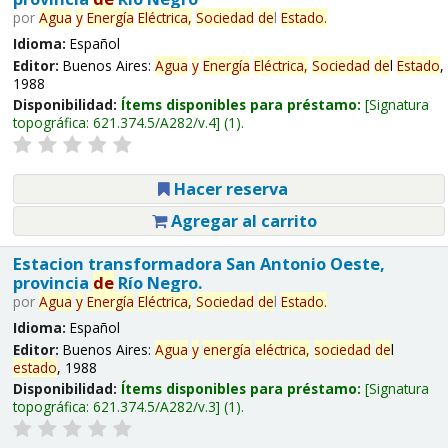
por
Agua
y
Energía
Eléctrica,
Sociedad
de
l
Estado
.
Idioma:
Español
Editor:
Buenos Aires:
Agua
y
Energía
Eléctrica,
Sociedad
de
l
Estado
,
1988
Disponibilidad:
Ítems disponibles para préstamo:
Signatura
topográfica:
621.374.5/A282/v.4
(1).
Hacer reserva
Agregar al carrito
Estacion transformadora San Antonio Oeste,
provincia
de
Río Negro.
por
Agua
y
Energía
Eléctrica,
Sociedad
de
l
Estado
.
Idioma:
Español
Editor:
Buenos Aires:
Agua
y
energía
eléctrica,
sociedad
de
l
estado
, 1988
Disponibilidad:
Ítems disponibles para préstamo:
Signatura
topográfica:
621.374.5/A282/v.3
(1).