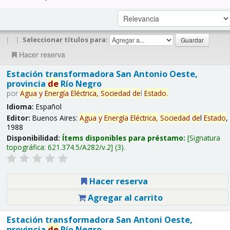
|
|
Seleccionar títulos para:
Hacer reserva
Estación transformadora San Antonio Oeste,
provincia
de
Río Negro
por
Agua
y
Energía
Eléctrica,
Sociedad
de
l
Estado
.
Idioma:
Español
Editor:
Buenos Aires:
Agua
y
Energía
Eléctrica,
Sociedad
de
l
Estado
,
1988
Disponibilidad:
Ítems disponibles para préstamo:
Signatura
topográfica:
621.374.5/A282/v.2
(3).
Hacer reserva
Agregar al carrito
Estación transformadora San Antoni Oeste,
provincia
de
Río Negro