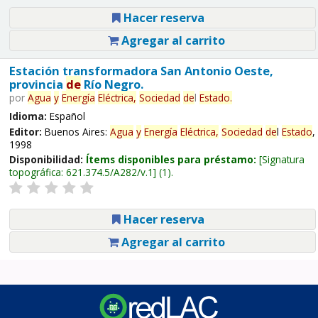
Hacer reserva
Agregar al carrito
Estación transformadora San Antonio Oeste,
provincia
de
Río Negro.
por
Agua
y
Energía
Eléctrica,
Sociedad
de
l
Estado
.
Idioma:
Español
Editor:
Buenos Aires:
Agua
y
Energía
Eléctrica,
Sociedad
de
l
Estado
,
1998
Disponibilidad:
Ítems disponibles para préstamo:
Signatura
topográfica:
621.374.5/A282/v.1
(1).
Hacer reserva
Agregar al carrito