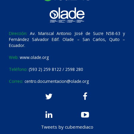
Dirección:
Av. Mariscal Antonio José de Sucre N58-63 y
Fernández Salvador Edif. Olade – San Carlos, Quito –
Ecuador.
Web:
www.olade.org
Teléfono:
(593 2) 259 8122 / 2598 280
Correo:
centro.documentacion@olade.org
Tweets by cubemediaco