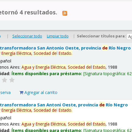
tornó 4 resultados.
|
Seleccionar todo
Limpiar todo
|
Seleccionar títulos para:
o
 transformadora San Antonio Oeste, provincia
de
Río Negro
y
Energía
Eléctrica,
Sociedad
de
l
Estado
.
spañol
enos Aires:
Agua
y
Energía
Eléctrica,
Sociedad
de
l
Estado
, 1988
lidad:
Ítems disponibles para préstamo:
Signatura topográfica:
62
eserva
Agregar al carrito
 transformadora San Antoni Oeste, provincia
de
Río Negro
y
Energía
Eléctrica,
Sociedad
de
l
Estado
.
spañol
enos Aires:
Agua
y
Energía
Eléctrica,
Sociedad
de
l
Estado
, 1988
lidad:
Ítems disponibles para préstamo:
Signatura topográfica:
62