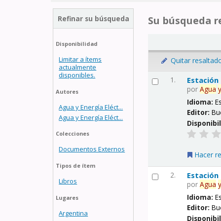
Refinar su búsqueda
Su búsqueda re
Disponibilidad
Limitar a ítems
Quitar resaltad
actualmente
disponibles.
1.
Estación
por
Agua
Autores
Idioma:
E
Agua y Energía Eléct...
Editor:
Bu
Agua y Energía Eléct...
Disponibi
Colecciones
Documentos Externos
Hacer r
Tipos de ítem
2.
Estación
Libros
por
Agua
Idioma:
E
Lugares
Editor:
Bu
Argentina
Disponibi