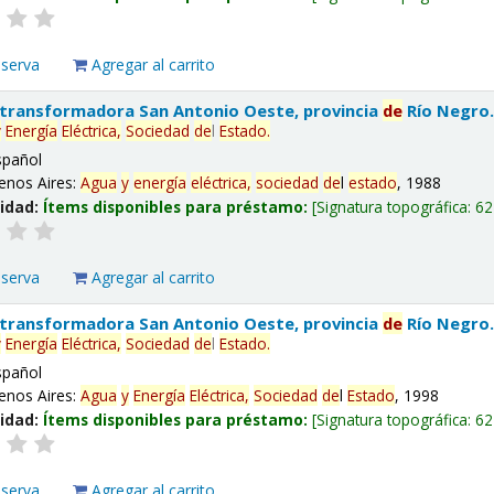
eserva
Agregar al carrito
 transformadora San Antonio Oeste, provincia
de
Río Negro
y
Energía
Eléctrica,
Sociedad
de
l
Estado
.
spañol
enos Aires:
Agua
y
energía
eléctrica,
sociedad
de
l
estado
, 1988
lidad:
Ítems disponibles para préstamo:
Signatura topográfica:
62
eserva
Agregar al carrito
 transformadora San Antonio Oeste, provincia
de
Río Negro
y
Energía
Eléctrica,
Sociedad
de
l
Estado
.
spañol
enos Aires:
Agua
y
Energía
Eléctrica,
Sociedad
de
l
Estado
, 1998
lidad:
Ítems disponibles para préstamo:
Signatura topográfica:
62
eserva
Agregar al carrito