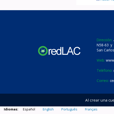
Dirección:
A
N58-63 y 
San Carlos
Web:
www.
Teléfono:
Correo:
ce
Al crear una cu
Idiomas:
Español
English
Português
Français