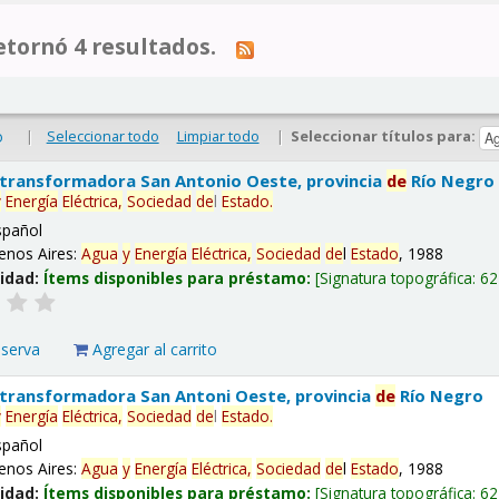
tornó 4 resultados.
|
Seleccionar todo
Limpiar todo
|
Seleccionar títulos para:
o
 transformadora San Antonio Oeste, provincia
de
Río Negro
y
Energía
Eléctrica,
Sociedad
de
l
Estado
.
spañol
enos Aires:
Agua
y
Energía
Eléctrica,
Sociedad
de
l
Estado
, 1988
lidad:
Ítems disponibles para préstamo:
Signatura topográfica:
62
eserva
Agregar al carrito
 transformadora San Antoni Oeste, provincia
de
Río Negro
y
Energía
Eléctrica,
Sociedad
de
l
Estado
.
spañol
enos Aires:
Agua
y
Energía
Eléctrica,
Sociedad
de
l
Estado
, 1988
lidad:
Ítems disponibles para préstamo:
Signatura topográfica:
62