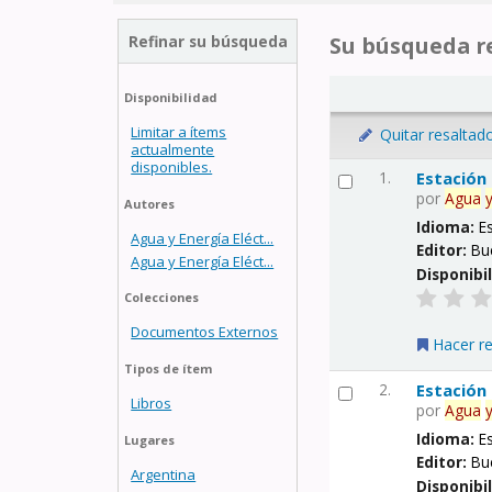
Refinar su búsqueda
Su búsqueda re
Disponibilidad
Limitar a ítems
Quitar resaltad
actualmente
disponibles.
1.
Estación
por
Agua
Autores
Idioma:
E
Agua y Energía Eléct...
Editor:
Bu
Agua y Energía Eléct...
Disponibi
Colecciones
Documentos Externos
Hacer r
Tipos de ítem
2.
Estación
Libros
por
Agua
Idioma:
E
Lugares
Editor:
Bu
Argentina
Disponibi