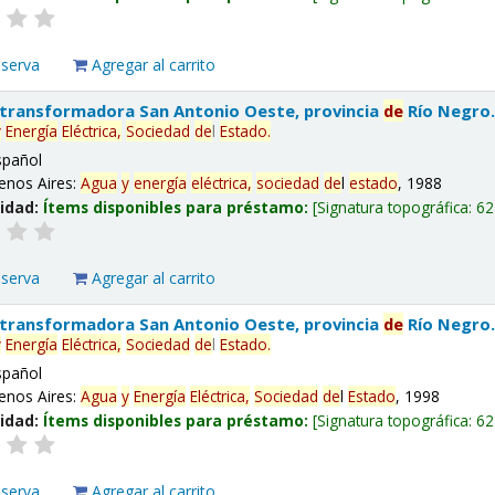
eserva
Agregar al carrito
 transformadora San Antonio Oeste, provincia
de
Río Negro
y
Energía
Eléctrica,
Sociedad
de
l
Estado
.
spañol
enos Aires:
Agua
y
energía
eléctrica,
sociedad
de
l
estado
, 1988
lidad:
Ítems disponibles para préstamo:
Signatura topográfica:
62
eserva
Agregar al carrito
 transformadora San Antonio Oeste, provincia
de
Río Negro
y
Energía
Eléctrica,
Sociedad
de
l
Estado
.
spañol
enos Aires:
Agua
y
Energía
Eléctrica,
Sociedad
de
l
Estado
, 1998
lidad:
Ítems disponibles para préstamo:
Signatura topográfica:
62
eserva
Agregar al carrito