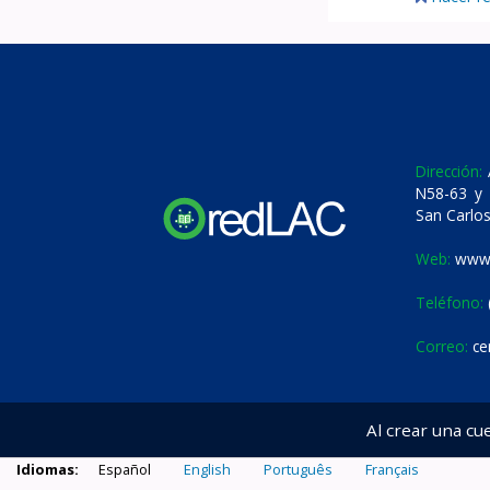
Dirección:
A
N58-63 y 
San Carlos
Web:
www.
Teléfono:
Correo:
ce
Al crear una cu
Idiomas:
Español
English
Português
Français