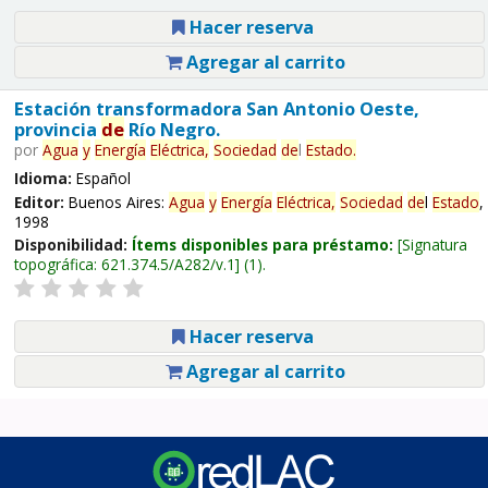
Hacer reserva
Agregar al carrito
Estación transformadora San Antonio Oeste,
provincia
de
Río Negro.
por
Agua
y
Energía
Eléctrica,
Sociedad
de
l
Estado
.
Idioma:
Español
Editor:
Buenos Aires:
Agua
y
Energía
Eléctrica,
Sociedad
de
l
Estado
,
1998
Disponibilidad:
Ítems disponibles para préstamo:
Signatura
topográfica:
621.374.5/A282/v.1
(1).
Hacer reserva
Agregar al carrito