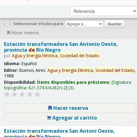
|
|
Seleccionar títulos para:
Hacer reserva
Estación transformadora San Antonio Oeste,
provincia
de
Río Negro
por
Agua
y
Energía
Eléctrica,
Sociedad
de
l
Estado
.
Idioma:
Español
Editor:
Buenos Aires:
Agua
y
Energía
Eléctrica,
Sociedad
de
l
Estado
,
1988
Disponibilidad:
Ítems disponibles para préstamo:
Signatura
topográfica:
621.374.5/A282/v.2
(3).
Hacer reserva
Agregar al carrito
Estación transformadora San Antoni Oeste,
provincia
de
Río Negro