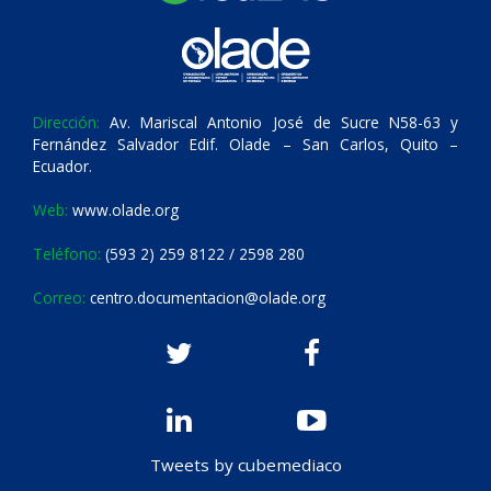
Dirección:
Av. Mariscal Antonio José de Sucre N58-63 y
Fernández Salvador Edif. Olade – San Carlos, Quito –
Ecuador.
Web:
www.olade.org
Teléfono:
(593 2) 259 8122 / 2598 280
Correo:
centro.documentacion@olade.org
Tweets by cubemediaco