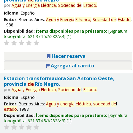
por
Agua
y
Energía
Eléctrica,
Sociedad
de
l
Estado
.
Idioma:
Español
Editor:
Buenos Aires:
Agua
y
Energía
Eléctrica,
Sociedad
de
l
Estado
,
1988
Disponibilidad:
Ítems disponibles para préstamo:
Signatura
topográfica:
621.374.5/A282/v.4
(1).
Hacer reserva
Agregar al carrito
Estacion transformadora San Antonio Oeste,
provincia
de
Río Negro.
por
Agua
y
Energía
Eléctrica,
Sociedad
de
l
Estado
.
Idioma:
Español
Editor:
Buenos Aires:
Agua
y
energía
eléctrica,
sociedad
de
l
estado
, 1988
Disponibilidad:
Ítems disponibles para préstamo:
Signatura
topográfica:
621.374.5/A282/v.3
(1).