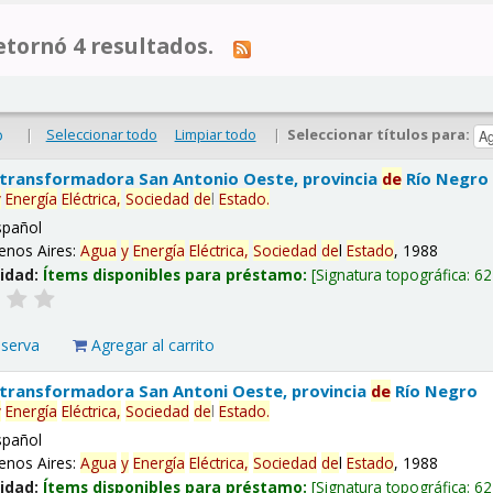
tornó 4 resultados.
|
Seleccionar todo
Limpiar todo
|
Seleccionar títulos para:
o
 transformadora San Antonio Oeste, provincia
de
Río Negro
y
Energía
Eléctrica,
Sociedad
de
l
Estado
.
spañol
enos Aires:
Agua
y
Energía
Eléctrica,
Sociedad
de
l
Estado
, 1988
lidad:
Ítems disponibles para préstamo:
Signatura topográfica:
62
eserva
Agregar al carrito
 transformadora San Antoni Oeste, provincia
de
Río Negro
y
Energía
Eléctrica,
Sociedad
de
l
Estado
.
spañol
enos Aires:
Agua
y
Energía
Eléctrica,
Sociedad
de
l
Estado
, 1988
lidad:
Ítems disponibles para préstamo:
Signatura topográfica:
62