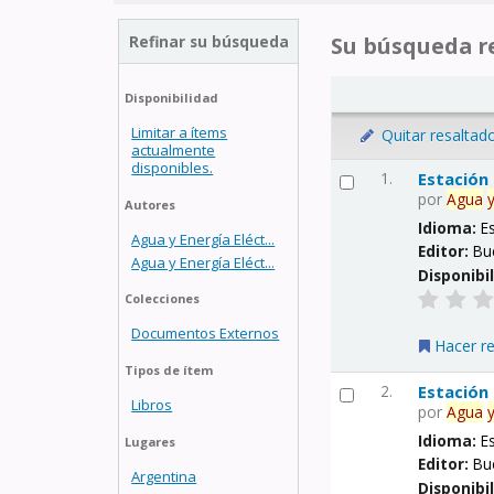
Refinar su búsqueda
Su búsqueda re
Disponibilidad
Limitar a ítems
Quitar resaltad
actualmente
disponibles.
1.
Estación
por
Agua
Autores
Idioma:
E
Agua y Energía Eléct...
Editor:
Bu
Agua y Energía Eléct...
Disponibi
Colecciones
Documentos Externos
Hacer r
Tipos de ítem
2.
Estación
Libros
por
Agua
Idioma:
E
Lugares
Editor:
Bu
Argentina
Disponibi