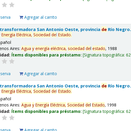
eserva
Agregar al carrito
 transformadora San Antonio Oeste, provincia
de
Río Negro
y
Energía
Eléctrica,
Sociedad
de
l
Estado
.
spañol
enos Aires:
Agua
y
energía
eléctrica,
sociedad
de
l
estado
, 1988
lidad:
Ítems disponibles para préstamo:
Signatura topográfica:
62
eserva
Agregar al carrito
 transformadora San Antonio Oeste, provincia
de
Río Negro
y
Energía
Eléctrica,
Sociedad
de
l
Estado
.
spañol
enos Aires:
Agua
y
Energía
Eléctrica,
Sociedad
de
l
Estado
, 1998
lidad:
Ítems disponibles para préstamo:
Signatura topográfica:
62
eserva
Agregar al carrito