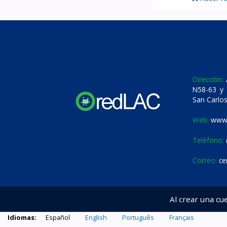
Dirección:
A
N58-63 y 
San Carlos
Web:
www.
Teléfono:
Correo:
ce
Al crear una cu
Idiomas:
Español
English
Português
Français