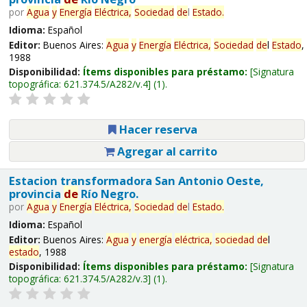
por
Agua
y
Energía
Eléctrica,
Sociedad
de
l
Estado
.
Idioma:
Español
Editor:
Buenos Aires:
Agua
y
Energía
Eléctrica,
Sociedad
de
l
Estado
,
1988
Disponibilidad:
Ítems disponibles para préstamo:
Signatura
topográfica:
621.374.5/A282/v.4
(1).
Hacer reserva
Agregar al carrito
Estacion transformadora San Antonio Oeste,
provincia
de
Río Negro.
por
Agua
y
Energía
Eléctrica,
Sociedad
de
l
Estado
.
Idioma:
Español
Editor:
Buenos Aires:
Agua
y
energía
eléctrica,
sociedad
de
l
estado
, 1988
Disponibilidad:
Ítems disponibles para préstamo:
Signatura
topográfica:
621.374.5/A282/v.3
(1).