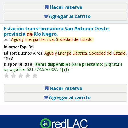
Hacer reserva
Agregar al carrito
Estación transformadora San Antonio Oeste,
provincia
de
Río Negro.
por
Agua
y
Energía
Eléctrica,
Sociedad
de
l
Estado
.
Idioma:
Español
Editor:
Buenos Aires:
Agua
y
Energía
Eléctrica,
Sociedad
de
l
Estado
,
1998
Disponibilidad:
Ítems disponibles para préstamo:
Signatura
topográfica:
621.374.5/A282/v.1
(1).
Hacer reserva
Agregar al carrito