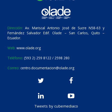
Dirección:
Av. Mariscal Antonio José de Sucre N58-63 y
Fernández Salvador Edif. Olade – San Carlos, Quito –
Ecuador.
Web:
www.olade.org
Teléfono:
(593 2) 259 8122 / 2598 280
Correo:
centro.documentacion@olade.org
Tweets by cubemediaco