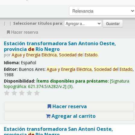
|
|
Seleccionar títulos para:
Hacer reserva
Estación transformadora San Antonio Oeste,
provincia
de
Río Negro
por
Agua
y
Energía
Eléctrica,
Sociedad
de
l
Estado
.
Idioma:
Español
Editor:
Buenos Aires:
Agua
y
Energía
Eléctrica,
Sociedad
de
l
Estado
,
1988
Disponibilidad:
Ítems disponibles para préstamo:
Signatura
topográfica:
621.374.5/A282/v.2
(3).
Hacer reserva
Agregar al carrito
Estación transformadora San Antoni Oeste,
provincia
de
Río Negro