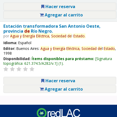
Hacer reserva
Agregar al carrito
Estación transformadora San Antonio Oeste,
provincia
de
Río Negro.
por
Agua
y
Energía
Eléctrica,
Sociedad
de
l
Estado
.
Idioma:
Español
Editor:
Buenos Aires:
Agua
y
Energía
Eléctrica,
Sociedad
de
l
Estado
,
1998
Disponibilidad:
Ítems disponibles para préstamo:
Signatura
topográfica:
621.374.5/A282/v.1
(1).
Hacer reserva
Agregar al carrito