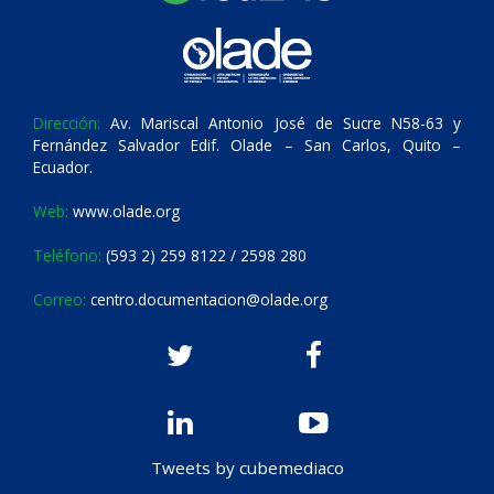
Dirección:
Av. Mariscal Antonio José de Sucre N58-63 y
Fernández Salvador Edif. Olade – San Carlos, Quito –
Ecuador.
Web:
www.olade.org
Teléfono:
(593 2) 259 8122 / 2598 280
Correo:
centro.documentacion@olade.org
Tweets by cubemediaco