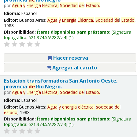
por
Agua
y
Energía
Eléctrica,
Sociedad
de
l
Estado
.
Idioma:
Español
Editor:
Buenos Aires:
Agua
y
Energía
Eléctrica,
Sociedad
de
l
Estado
,
1988
Disponibilidad:
Ítems disponibles para préstamo:
Signatura
topográfica:
621.374.5/A282/v.4
(1).
Hacer reserva
Agregar al carrito
Estacion transformadora San Antonio Oeste,
provincia
de
Río Negro.
por
Agua
y
Energía
Eléctrica,
Sociedad
de
l
Estado
.
Idioma:
Español
Editor:
Buenos Aires:
Agua
y
energía
eléctrica,
sociedad
de
l
estado
, 1988
Disponibilidad:
Ítems disponibles para préstamo:
Signatura
topográfica:
621.374.5/A282/v.3
(1).