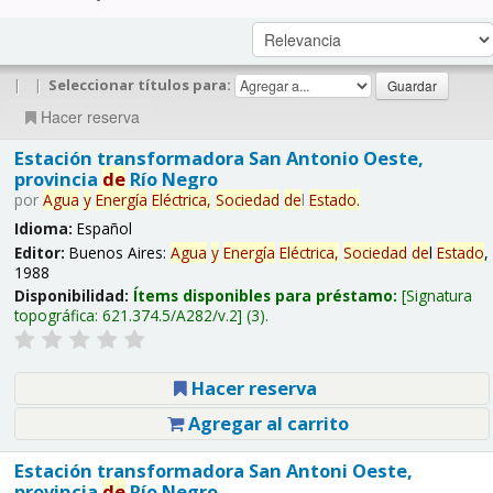
|
|
Seleccionar títulos para:
Hacer reserva
Estación transformadora San Antonio Oeste,
provincia
de
Río Negro
por
Agua
y
Energía
Eléctrica,
Sociedad
de
l
Estado
.
Idioma:
Español
Editor:
Buenos Aires:
Agua
y
Energía
Eléctrica,
Sociedad
de
l
Estado
,
1988
Disponibilidad:
Ítems disponibles para préstamo:
Signatura
topográfica:
621.374.5/A282/v.2
(3).
Hacer reserva
Agregar al carrito
Estación transformadora San Antoni Oeste,
provincia
de
Río Negro