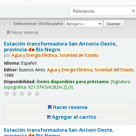
|
|
Seleccionar títulos para:
Hacer reserva
Estación transformadora San Antonio Oeste,
provincia
de
Río Negro
por
Agua
y
Energía
Eléctrica,
Sociedad
de
l
Estado
.
Idioma:
Español
Editor:
Buenos Aires:
Agua
y
Energía
Eléctrica,
Sociedad
de
l
Estado
,
1988
Disponibilidad:
Ítems disponibles para préstamo:
Signatura
topográfica:
621.374.5/A282/v.2
(3).
Hacer reserva
Agregar al carrito
Estación transformadora San Antoni Oeste,
provincia
de
Río Negro