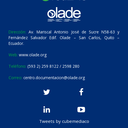
Dirección:
Av. Mariscal Antonio José de Sucre N58-63 y
Fernández Salvador Edif. Olade – San Carlos, Quito –
Ecuador.
Web:
www.olade.org
Teléfono:
(593 2) 259 8122 / 2598 280
Correo:
centro.documentacion@olade.org
Tweets by cubemediaco