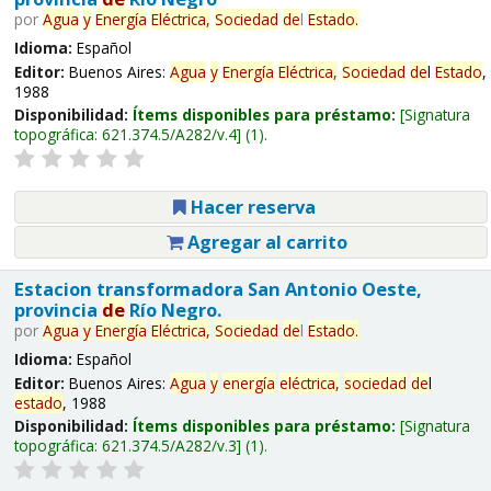
por
Agua
y
Energía
Eléctrica,
Sociedad
de
l
Estado
.
Idioma:
Español
Editor:
Buenos Aires:
Agua
y
Energía
Eléctrica,
Sociedad
de
l
Estado
,
1988
Disponibilidad:
Ítems disponibles para préstamo:
Signatura
topográfica:
621.374.5/A282/v.4
(1).
Hacer reserva
Agregar al carrito
Estacion transformadora San Antonio Oeste,
provincia
de
Río Negro.
por
Agua
y
Energía
Eléctrica,
Sociedad
de
l
Estado
.
Idioma:
Español
Editor:
Buenos Aires:
Agua
y
energía
eléctrica,
sociedad
de
l
estado
, 1988
Disponibilidad:
Ítems disponibles para préstamo:
Signatura
topográfica:
621.374.5/A282/v.3
(1).