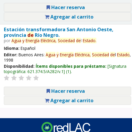
Hacer reserva
Agregar al carrito
Estación transformadora San Antonio Oeste,
provincia
de
Río Negro.
por
Agua
y
Energía
Eléctrica,
Sociedad
de
l
Estado
.
Idioma:
Español
Editor:
Buenos Aires:
Agua
y
Energía
Eléctrica,
Sociedad
de
l
Estado
,
1998
Disponibilidad:
Ítems disponibles para préstamo:
Signatura
topográfica:
621.374.5/A282/v.1
(1).
Hacer reserva
Agregar al carrito