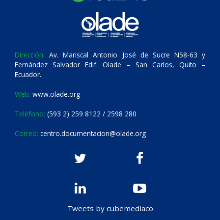
Dirección:
Av. Mariscal Antonio José de Sucre N58-63 y
Fernández Salvador Edif. Olade – San Carlos, Quito –
Ecuador.
Web:
www.olade.org
Teléfono:
(593 2) 259 8122 / 2598 280
Correo:
centro.documentacion@olade.org
Tweets by cubemediaco