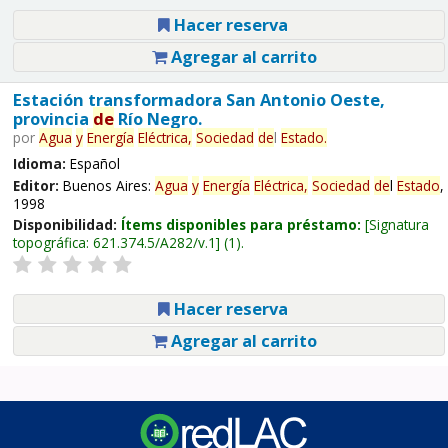
Hacer reserva
Agregar al carrito
Estación transformadora San Antonio Oeste,
provincia
de
Río Negro.
por
Agua
y
Energía
Eléctrica,
Sociedad
de
l
Estado
.
Idioma:
Español
Editor:
Buenos Aires:
Agua
y
Energía
Eléctrica,
Sociedad
de
l
Estado
,
1998
Disponibilidad:
Ítems disponibles para préstamo:
Signatura
topográfica:
621.374.5/A282/v.1
(1).
Hacer reserva
Agregar al carrito