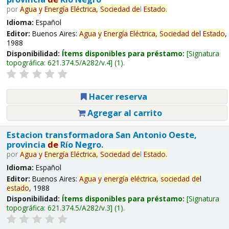
por
Agua
y
Energía
Eléctrica,
Sociedad
de
l
Estado
.
Idioma:
Español
Editor:
Buenos Aires:
Agua
y
Energía
Eléctrica,
Sociedad
de
l
Estado
,
1988
Disponibilidad:
Ítems disponibles para préstamo:
Signatura
topográfica:
621.374.5/A282/v.4
(1).
Hacer reserva
Agregar al carrito
Estacion transformadora San Antonio Oeste,
provincia
de
Río Negro.
por
Agua
y
Energía
Eléctrica,
Sociedad
de
l
Estado
.
Idioma:
Español
Editor:
Buenos Aires:
Agua
y
energía
eléctrica,
sociedad
de
l
estado
, 1988
Disponibilidad:
Ítems disponibles para préstamo:
Signatura
topográfica:
621.374.5/A282/v.3
(1).