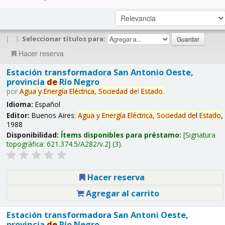
|
|
Seleccionar títulos para:
Hacer reserva
Estación transformadora San Antonio Oeste,
provincia
de
Río Negro
por
Agua
y
Energía
Eléctrica,
Sociedad
de
l
Estado
.
Idioma:
Español
Editor:
Buenos Aires:
Agua
y
Energía
Eléctrica,
Sociedad
de
l
Estado
,
1988
Disponibilidad:
Ítems disponibles para préstamo:
Signatura
topográfica:
621.374.5/A282/v.2
(3).
Hacer reserva
Agregar al carrito
Estación transformadora San Antoni Oeste,
provincia
de
Río Negro