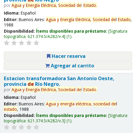
por
Agua
y
Energía
Eléctrica,
Sociedad
de
l
Estado
.
Idioma:
Español
Editor:
Buenos Aires:
Agua
y
Energía
Eléctrica,
Sociedad
de
l
Estado
,
1988
Disponibilidad:
Ítems disponibles para préstamo:
Signatura
topográfica:
621.374.5/A282/v.4
(1).
Hacer reserva
Agregar al carrito
Estacion transformadora San Antonio Oeste,
provincia
de
Río Negro.
por
Agua
y
Energía
Eléctrica,
Sociedad
de
l
Estado
.
Idioma:
Español
Editor:
Buenos Aires:
Agua
y
energía
eléctrica,
sociedad
de
l
estado
, 1988
Disponibilidad:
Ítems disponibles para préstamo:
Signatura
topográfica:
621.374.5/A282/v.3
(1).