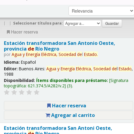
|
|
Seleccionar títulos para:
Hacer reserva
Estación transformadora San Antonio Oeste,
provincia
de
Río Negro
por
Agua
y
Energía
Eléctrica,
Sociedad
de
l
Estado
.
Idioma:
Español
Editor:
Buenos Aires:
Agua
y
Energía
Eléctrica,
Sociedad
de
l
Estado
,
1988
Disponibilidad:
Ítems disponibles para préstamo:
Signatura
topográfica:
621.374.5/A282/v.2
(3).
Hacer reserva
Agregar al carrito
Estación transformadora San Antoni Oeste,
provincia
de
Río Negro