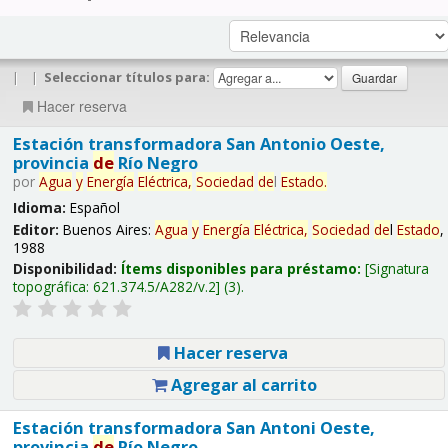
|
|
Seleccionar títulos para:
Hacer reserva
Estación transformadora San Antonio Oeste,
provincia
de
Río Negro
por
Agua
y
Energía
Eléctrica,
Sociedad
de
l
Estado
.
Idioma:
Español
Editor:
Buenos Aires:
Agua
y
Energía
Eléctrica,
Sociedad
de
l
Estado
,
1988
Disponibilidad:
Ítems disponibles para préstamo:
Signatura
topográfica:
621.374.5/A282/v.2
(3).
Hacer reserva
Agregar al carrito
Estación transformadora San Antoni Oeste,
provincia
de
Río Negro