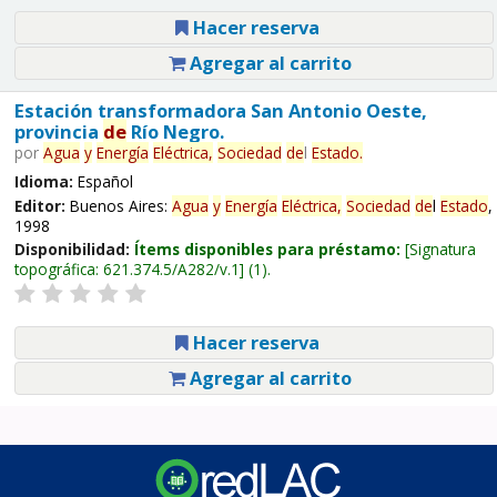
Hacer reserva
Agregar al carrito
Estación transformadora San Antonio Oeste,
provincia
de
Río Negro.
por
Agua
y
Energía
Eléctrica,
Sociedad
de
l
Estado
.
Idioma:
Español
Editor:
Buenos Aires:
Agua
y
Energía
Eléctrica,
Sociedad
de
l
Estado
,
1998
Disponibilidad:
Ítems disponibles para préstamo:
Signatura
topográfica:
621.374.5/A282/v.1
(1).
Hacer reserva
Agregar al carrito