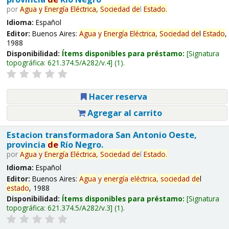
por
Agua
y
Energía
Eléctrica,
Sociedad
de
l
Estado
.
Idioma:
Español
Editor:
Buenos Aires:
Agua
y
Energía
Eléctrica,
Sociedad
de
l
Estado
,
1988
Disponibilidad:
Ítems disponibles para préstamo:
Signatura
topográfica:
621.374.5/A282/v.4
(1).
Hacer reserva
Agregar al carrito
Estacion transformadora San Antonio Oeste,
provincia
de
Río Negro.
por
Agua
y
Energía
Eléctrica,
Sociedad
de
l
Estado
.
Idioma:
Español
Editor:
Buenos Aires:
Agua
y
energía
eléctrica,
sociedad
de
l
estado
, 1988
Disponibilidad:
Ítems disponibles para préstamo:
Signatura
topográfica:
621.374.5/A282/v.3
(1).