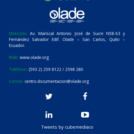
Dirección:
Av. Mariscal Antonio José de Sucre N58-63 y
Fernández Salvador Edif. Olade – San Carlos, Quito –
Ecuador.
Web:
www.olade.org
Teléfono:
(593 2) 259 8122 / 2598 280
Correo:
centro.documentacion@olade.org
Tweets by cubemediaco