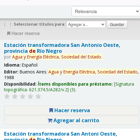
|
|
Seleccionar títulos para:
Hacer reserva
Estación transformadora San Antonio Oeste,
provincia
de
Río Negro
por
Agua
y
Energía
Eléctrica,
Sociedad
de
l
Estado
.
Idioma:
Español
Editor:
Buenos Aires:
Agua
y
Energía
Eléctrica,
Sociedad
de
l
Estado
,
1988
Disponibilidad:
Ítems disponibles para préstamo:
Signatura
topográfica:
621.374.5/A282/v.2
(3).
Hacer reserva
Agregar al carrito
Estación transformadora San Antoni Oeste,
provincia
de
Río Negro