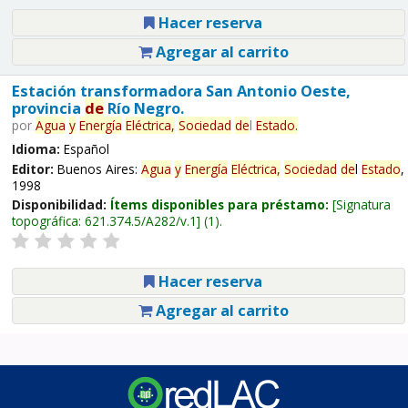
Hacer reserva
Agregar al carrito
Estación transformadora San Antonio Oeste,
provincia
de
Río Negro.
por
Agua
y
Energía
Eléctrica,
Sociedad
de
l
Estado
.
Idioma:
Español
Editor:
Buenos Aires:
Agua
y
Energía
Eléctrica,
Sociedad
de
l
Estado
,
1998
Disponibilidad:
Ítems disponibles para préstamo:
Signatura
topográfica:
621.374.5/A282/v.1
(1).
Hacer reserva
Agregar al carrito