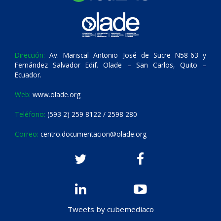
Dirección:
Av. Mariscal Antonio José de Sucre N58-63 y
Fernández Salvador Edif. Olade – San Carlos, Quito –
Ecuador.
Web:
www.olade.org
Teléfono:
(593 2) 259 8122 / 2598 280
Correo:
centro.documentacion@olade.org
Tweets by cubemediaco