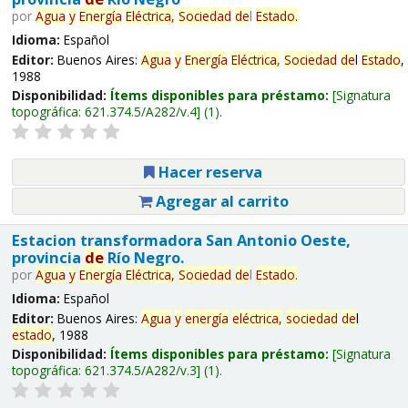
por
Agua
y
Energía
Eléctrica,
Sociedad
de
l
Estado
.
Idioma:
Español
Editor:
Buenos Aires:
Agua
y
Energía
Eléctrica,
Sociedad
de
l
Estado
,
1988
Disponibilidad:
Ítems disponibles para préstamo:
Signatura
topográfica:
621.374.5/A282/v.4
(1).
Hacer reserva
Agregar al carrito
Estacion transformadora San Antonio Oeste,
provincia
de
Río Negro.
por
Agua
y
Energía
Eléctrica,
Sociedad
de
l
Estado
.
Idioma:
Español
Editor:
Buenos Aires:
Agua
y
energía
eléctrica,
sociedad
de
l
estado
, 1988
Disponibilidad:
Ítems disponibles para préstamo:
Signatura
topográfica:
621.374.5/A282/v.3
(1).