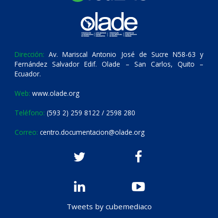
Dirección:
Av. Mariscal Antonio José de Sucre N58-63 y
Fernández Salvador Edif. Olade – San Carlos, Quito –
Ecuador.
Web:
www.olade.org
Teléfono:
(593 2) 259 8122 / 2598 280
Correo:
centro.documentacion@olade.org
Tweets by cubemediaco