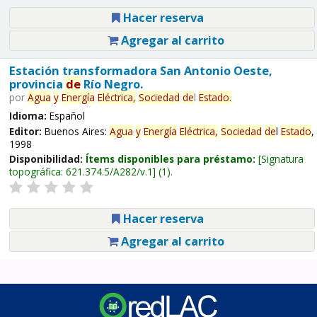
Hacer reserva
Agregar al carrito
Estación transformadora San Antonio Oeste,
provincia
de
Río Negro.
por
Agua
y
Energía
Eléctrica,
Sociedad
de
l
Estado
.
Idioma:
Español
Editor:
Buenos Aires:
Agua
y
Energía
Eléctrica,
Sociedad
de
l
Estado
,
1998
Disponibilidad:
Ítems disponibles para préstamo:
Signatura
topográfica:
621.374.5/A282/v.1
(1).
Hacer reserva
Agregar al carrito