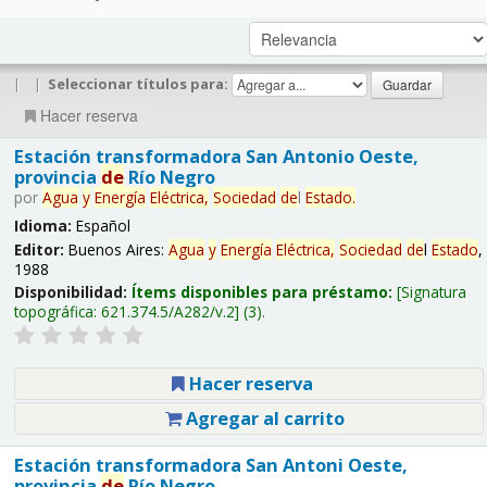
|
|
Seleccionar títulos para:
Hacer reserva
Estación transformadora San Antonio Oeste,
provincia
de
Río Negro
por
Agua
y
Energía
Eléctrica,
Sociedad
de
l
Estado
.
Idioma:
Español
Editor:
Buenos Aires:
Agua
y
Energía
Eléctrica,
Sociedad
de
l
Estado
,
1988
Disponibilidad:
Ítems disponibles para préstamo:
Signatura
topográfica:
621.374.5/A282/v.2
(3).
Hacer reserva
Agregar al carrito
Estación transformadora San Antoni Oeste,
provincia
de
Río Negro