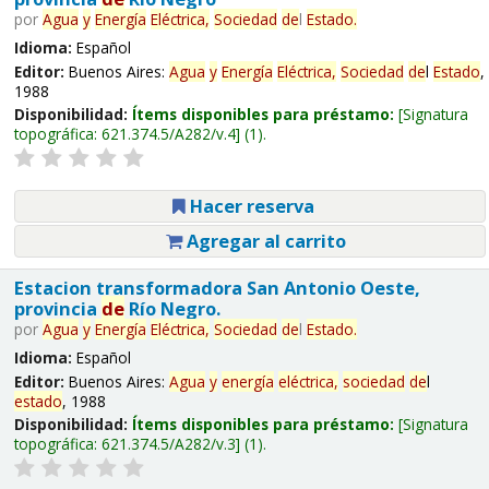
por
Agua
y
Energía
Eléctrica,
Sociedad
de
l
Estado
.
Idioma:
Español
Editor:
Buenos Aires:
Agua
y
Energía
Eléctrica,
Sociedad
de
l
Estado
,
1988
Disponibilidad:
Ítems disponibles para préstamo:
Signatura
topográfica:
621.374.5/A282/v.4
(1).
Hacer reserva
Agregar al carrito
Estacion transformadora San Antonio Oeste,
provincia
de
Río Negro.
por
Agua
y
Energía
Eléctrica,
Sociedad
de
l
Estado
.
Idioma:
Español
Editor:
Buenos Aires:
Agua
y
energía
eléctrica,
sociedad
de
l
estado
, 1988
Disponibilidad:
Ítems disponibles para préstamo:
Signatura
topográfica:
621.374.5/A282/v.3
(1).