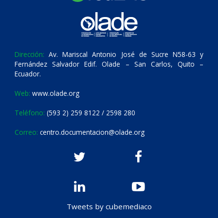
Dirección:
Av. Mariscal Antonio José de Sucre N58-63 y
Fernández Salvador Edif. Olade – San Carlos, Quito –
Ecuador.
Web:
www.olade.org
Teléfono:
(593 2) 259 8122 / 2598 280
Correo:
centro.documentacion@olade.org
Tweets by cubemediaco