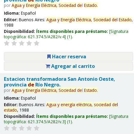
por
Agua
y
Energía
Eléctrica,
Sociedad
de
l
Estado
.
Idioma:
Español
Editor:
Buenos Aires:
Agua
y
Energía
Eléctrica,
Sociedad
de
l
Estado
,
1988
Disponibilidad:
Ítems disponibles para préstamo:
Signatura
topográfica:
621.374.5/A282/v.4
(1).
Hacer reserva
Agregar al carrito
Estacion transformadora San Antonio Oeste,
provincia
de
Río Negro.
por
Agua
y
Energía
Eléctrica,
Sociedad
de
l
Estado
.
Idioma:
Español
Editor:
Buenos Aires:
Agua
y
energía
eléctrica,
sociedad
de
l
estado
, 1988
Disponibilidad:
Ítems disponibles para préstamo:
Signatura
topográfica:
621.374.5/A282/v.3
(1).