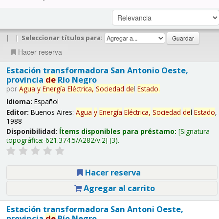
|
|
Seleccionar títulos para:
Hacer reserva
Estación transformadora San Antonio Oeste,
provincia
de
Río Negro
por
Agua
y
Energía
Eléctrica,
Sociedad
de
l
Estado
.
Idioma:
Español
Editor:
Buenos Aires:
Agua
y
Energía
Eléctrica,
Sociedad
de
l
Estado
,
1988
Disponibilidad:
Ítems disponibles para préstamo:
Signatura
topográfica:
621.374.5/A282/v.2
(3).
Hacer reserva
Agregar al carrito
Estación transformadora San Antoni Oeste,
provincia
de
Río Negro