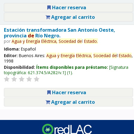
Hacer reserva
Agregar al carrito
Estación transformadora San Antonio Oeste,
provincia
de
Río Negro.
por
Agua
y
Energía
Eléctrica,
Sociedad
de
l
Estado
.
Idioma:
Español
Editor:
Buenos Aires:
Agua
y
Energía
Eléctrica,
Sociedad
de
l
Estado
,
1998
Disponibilidad:
Ítems disponibles para préstamo:
Signatura
topográfica:
621.374.5/A282/v.1
(1).
Hacer reserva
Agregar al carrito