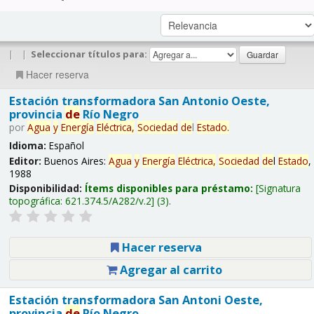
|
|
Seleccionar títulos para:
Hacer reserva
Estación transformadora San Antonio Oeste,
provincia
de
Río Negro
por
Agua
y
Energía
Eléctrica,
Sociedad
de
l
Estado
.
Idioma:
Español
Editor:
Buenos Aires:
Agua
y
Energía
Eléctrica,
Sociedad
de
l
Estado
,
1988
Disponibilidad:
Ítems disponibles para préstamo:
Signatura
topográfica:
621.374.5/A282/v.2
(3).
Hacer reserva
Agregar al carrito
Estación transformadora San Antoni Oeste,
provincia
de
Río Negro