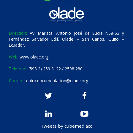
Dirección:
Av. Mariscal Antonio José de Sucre N58-63 y
Fernández Salvador Edif. Olade – San Carlos, Quito –
Ecuador.
Web:
www.olade.org
Teléfono:
(593 2) 259 8122 / 2598 280
Correo:
centro.documentacion@olade.org
Tweets by cubemediaco