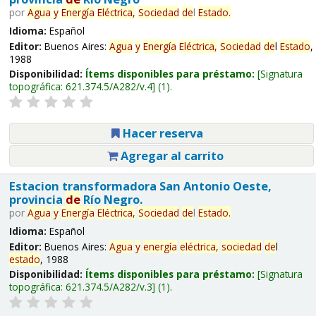
por
Agua
y
Energía
Eléctrica,
Sociedad
de
l
Estado
.
Idioma:
Español
Editor:
Buenos Aires:
Agua
y
Energía
Eléctrica,
Sociedad
de
l
Estado
,
1988
Disponibilidad:
Ítems disponibles para préstamo:
Signatura
topográfica:
621.374.5/A282/v.4
(1).
Hacer reserva
Agregar al carrito
Estacion transformadora San Antonio Oeste,
provincia
de
Río Negro.
por
Agua
y
Energía
Eléctrica,
Sociedad
de
l
Estado
.
Idioma:
Español
Editor:
Buenos Aires:
Agua
y
energía
eléctrica,
sociedad
de
l
estado
, 1988
Disponibilidad:
Ítems disponibles para préstamo:
Signatura
topográfica:
621.374.5/A282/v.3
(1).