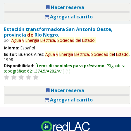
Hacer reserva
Agregar al carrito
Estación transformadora San Antonio Oeste,
provincia
de
Río Negro.
por
Agua
y
Energía
Eléctrica,
Sociedad
de
l
Estado
.
Idioma:
Español
Editor:
Buenos Aires:
Agua
y
Energía
Eléctrica,
Sociedad
de
l
Estado
,
1998
Disponibilidad:
Ítems disponibles para préstamo:
Signatura
topográfica:
621.374.5/A282/v.1
(1).
Hacer reserva
Agregar al carrito