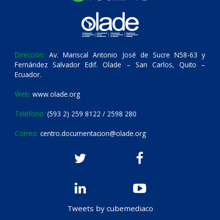
Dirección:
Av. Mariscal Antonio José de Sucre N58-63 y
Fernández Salvador Edif. Olade – San Carlos, Quito –
Ecuador.
Web:
www.olade.org
Teléfono:
(593 2) 259 8122 / 2598 280
Correo:
centro.documentacion@olade.org
Tweets by cubemediaco