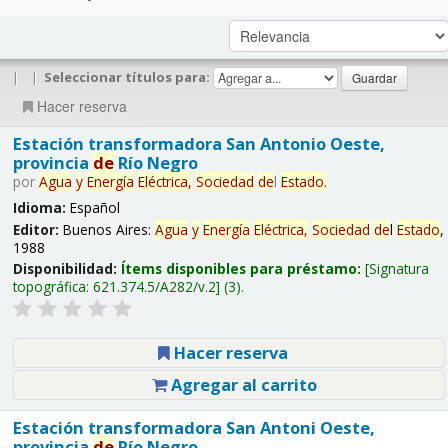
|
|
Seleccionar títulos para:
Hacer reserva
Estación transformadora San Antonio Oeste,
provincia
de
Río Negro
por
Agua
y
Energía
Eléctrica,
Sociedad
de
l
Estado
.
Idioma:
Español
Editor:
Buenos Aires:
Agua
y
Energía
Eléctrica,
Sociedad
de
l
Estado
,
1988
Disponibilidad:
Ítems disponibles para préstamo:
Signatura
topográfica:
621.374.5/A282/v.2
(3).
Hacer reserva
Agregar al carrito
Estación transformadora San Antoni Oeste,
provincia
de
Río Negro