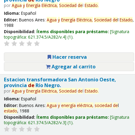
por
Agua
y
Energía
Eléctrica,
Sociedad
de
l
Estado
.
Idioma:
Español
Editor:
Buenos Aires:
Agua
y
Energía
Eléctrica,
Sociedad
de
l
Estado
,
1988
Disponibilidad:
Ítems disponibles para préstamo:
Signatura
topográfica:
621.374.5/A282/v.4
(1).
Hacer reserva
Agregar al carrito
Estacion transformadora San Antonio Oeste,
provincia
de
Río Negro.
por
Agua
y
Energía
Eléctrica,
Sociedad
de
l
Estado
.
Idioma:
Español
Editor:
Buenos Aires:
Agua
y
energía
eléctrica,
sociedad
de
l
estado
, 1988
Disponibilidad:
Ítems disponibles para préstamo:
Signatura
topográfica:
621.374.5/A282/v.3
(1).