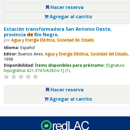
Hacer reserva
Agregar al carrito
Estación transformadora San Antonio Oeste,
provincia
de
Río Negro.
por
Agua
y
Energía
Eléctrica,
Sociedad
de
l
Estado
.
Idioma:
Español
Editor:
Buenos Aires:
Agua
y
Energía
Eléctrica,
Sociedad
de
l
Estado
,
1998
Disponibilidad:
Ítems disponibles para préstamo:
Signatura
topográfica:
621.374.5/A282/v.1
(1).
Hacer reserva
Agregar al carrito