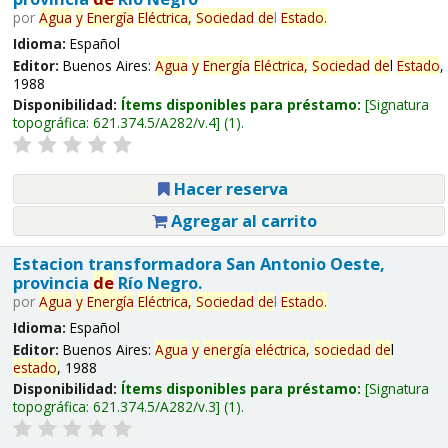
por
Agua
y
Energía
Eléctrica,
Sociedad
de
l
Estado
.
Idioma:
Español
Editor:
Buenos Aires:
Agua
y
Energía
Eléctrica,
Sociedad
de
l
Estado
,
1988
Disponibilidad:
Ítems disponibles para préstamo:
Signatura
topográfica:
621.374.5/A282/v.4
(1).
Hacer reserva
Agregar al carrito
Estacion transformadora San Antonio Oeste,
provincia
de
Río Negro.
por
Agua
y
Energía
Eléctrica,
Sociedad
de
l
Estado
.
Idioma:
Español
Editor:
Buenos Aires:
Agua
y
energía
eléctrica,
sociedad
de
l
estado
, 1988
Disponibilidad:
Ítems disponibles para préstamo:
Signatura
topográfica:
621.374.5/A282/v.3
(1).