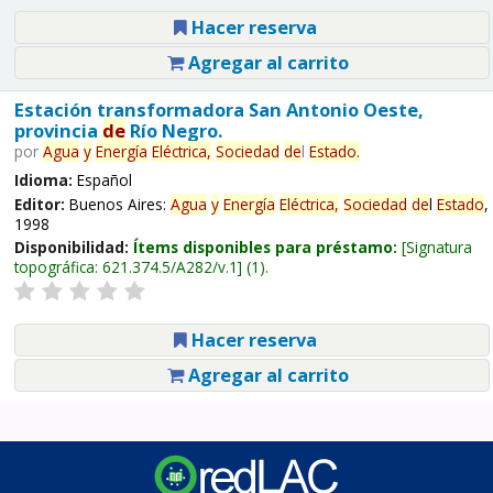
Hacer reserva
Agregar al carrito
Estación transformadora San Antonio Oeste,
provincia
de
Río Negro.
por
Agua
y
Energía
Eléctrica,
Sociedad
de
l
Estado
.
Idioma:
Español
Editor:
Buenos Aires:
Agua
y
Energía
Eléctrica,
Sociedad
de
l
Estado
,
1998
Disponibilidad:
Ítems disponibles para préstamo:
Signatura
topográfica:
621.374.5/A282/v.1
(1).
Hacer reserva
Agregar al carrito