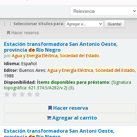
|
|
Seleccionar títulos para:
Hacer reserva
Estación transformadora San Antonio Oeste,
provincia
de
Río Negro
por
Agua
y
Energía
Eléctrica,
Sociedad
de
l
Estado
.
Idioma:
Español
Editor:
Buenos Aires:
Agua
y
Energía
Eléctrica,
Sociedad
de
l
Estado
,
1988
Disponibilidad:
Ítems disponibles para préstamo:
Signatura
topográfica:
621.374.5/A282/v.2
(3).
Hacer reserva
Agregar al carrito
Estación transformadora San Antoni Oeste,
provincia
de
Río Negro