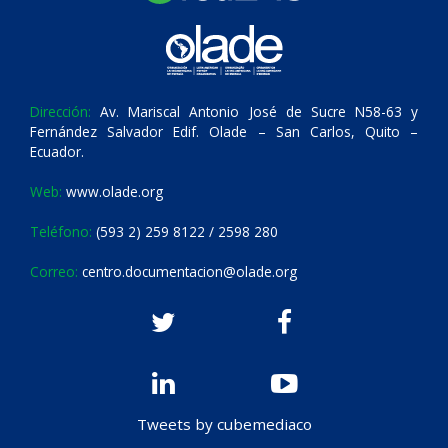
Dirección:
Av. Mariscal Antonio José de Sucre N58-63 y
Fernández Salvador Edif. Olade – San Carlos, Quito –
Ecuador.
Web:
www.olade.org
Teléfono:
(593 2) 259 8122 / 2598 280
Correo:
centro.documentacion@olade.org
Tweets by cubemediaco