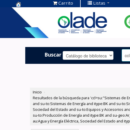
Carrito
Listas
Centro de
Documentación
OLADE -
Buscar
Inicio
›
Resultados de la búsqueda para 'ccl=su:"Sistemas de E
and su-to:Sistemas de Energía and itype:BK and su-to:Si
Sociedad del Estado and su-to:Equipos y Accesorios and
su-to:Producción de Energía and itype:BK and su-geo:Ar
au:Agua y Energía Eléctrica, Sociedad del Estado and ity