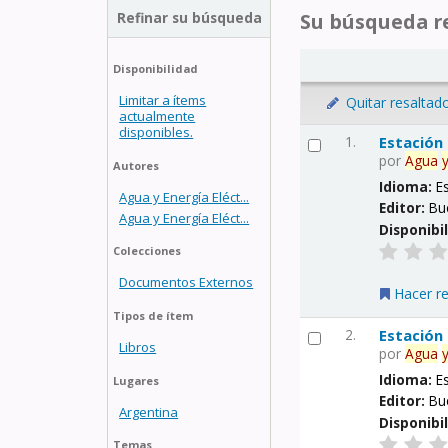
Refinar su búsqueda
Su búsqueda re
Disponibilidad
Limitar a ítems
Quitar resaltad
actualmente
disponibles.
1.
Estación
por
Agua
Autores
Idioma:
E
Agua y Energía Eléct...
Editor:
Bu
Agua y Energía Eléct...
Disponibi
Colecciones
Documentos Externos
Hacer r
Tipos de ítem
2.
Estación
Libros
por
Agua
Idioma:
E
Lugares
Editor:
Bu
Argentina
Disponibi
Temas