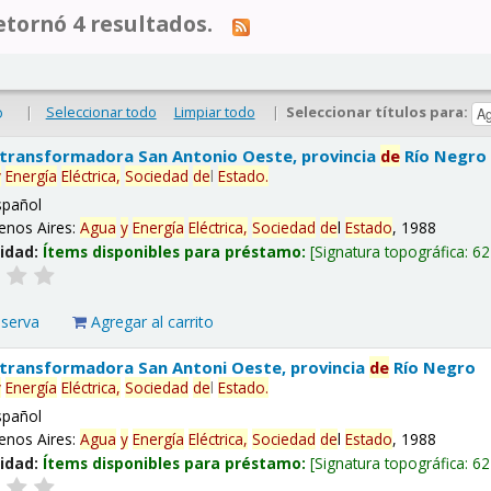
tornó 4 resultados.
|
Seleccionar todo
Limpiar todo
|
Seleccionar títulos para:
o
 transformadora San Antonio Oeste, provincia
de
Río Negro
y
Energía
Eléctrica,
Sociedad
de
l
Estado
.
spañol
enos Aires:
Agua
y
Energía
Eléctrica,
Sociedad
de
l
Estado
, 1988
lidad:
Ítems disponibles para préstamo:
Signatura topográfica:
62
eserva
Agregar al carrito
 transformadora San Antoni Oeste, provincia
de
Río Negro
y
Energía
Eléctrica,
Sociedad
de
l
Estado
.
spañol
enos Aires:
Agua
y
Energía
Eléctrica,
Sociedad
de
l
Estado
, 1988
lidad:
Ítems disponibles para préstamo:
Signatura topográfica:
62