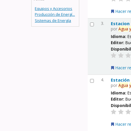
Equipos y Accesorios
Hacer r
Producción de Energí...
Sistemas de Energía
3.
Estacion
por
Agua
Idioma:
E
Editor:
Bu
Disponibi
Hacer r
4.
Estación
por
Agua
Idioma:
E
Editor:
Bu
Disponibi
Hacer r