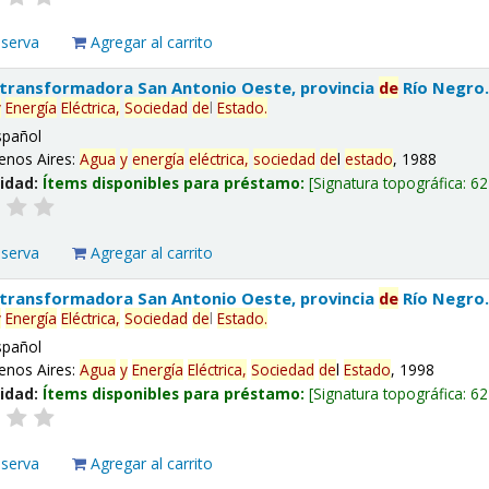
eserva
Agregar al carrito
 transformadora San Antonio Oeste, provincia
de
Río Negro
y
Energía
Eléctrica,
Sociedad
de
l
Estado
.
spañol
enos Aires:
Agua
y
energía
eléctrica,
sociedad
de
l
estado
, 1988
lidad:
Ítems disponibles para préstamo:
Signatura topográfica:
62
eserva
Agregar al carrito
 transformadora San Antonio Oeste, provincia
de
Río Negro
y
Energía
Eléctrica,
Sociedad
de
l
Estado
.
spañol
enos Aires:
Agua
y
Energía
Eléctrica,
Sociedad
de
l
Estado
, 1998
lidad:
Ítems disponibles para préstamo:
Signatura topográfica:
62
eserva
Agregar al carrito